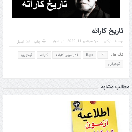
تاریخ کاراته
توسط :
نیکان
در:
سپتامبر 11, 2020
در:
اخبار
چاپ
ایمیل
تگ ها :
ikf
ikga
فدراسیون کاراته
کاراته
گوجوریو
گوجوکای
مطالب مشابه