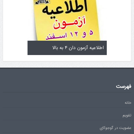
ایچو سن سی گوگن یاماگوچی
اطلاعیه آزمون دان ۴ به بالا
فهرست
خانه
تقویم
عضویت در گوجوکای