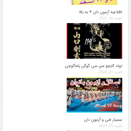
اطلاعیه آزمون دان ۴ به بالا
ژانویه 26, 2023
تولد کایچو سن سی گوگن یاماگوچی
ژانویه 21, 2023
سمینار فنی و آزمون دان
ژانویه 20, 2023