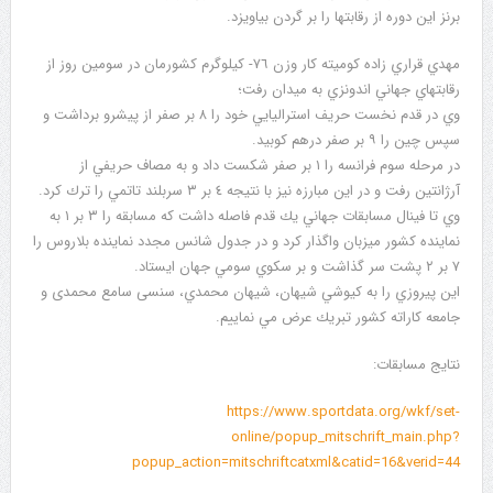
برنز این دوره از رقابتها را بر گردن بیاویزد.
مهدي قراري زاده كوميته كار وزن ٧٦- كيلوگرم كشورمان در سومين روز از
رقابتهاي جهاني اندونزي به ميدان رفت؛
وي در قدم نخست حريف استراليايي خود را ٨ بر صفر از پيشرو برداشت و
سپس چين را ٩ بر صفر درهم كوبيد.
در مرحله سوم فرانسه را ١ بر صفر شكست داد و به مصاف حريفي از
آرژانتين رفت و در اين مبارزه نيز با نتيجه ٤ بر ٣ سربلند تاتمي را ترك كرد.
وي تا فينال مسابقات جهاني يك قدم فاصله داشت كه مسابقه را ٣ بر ١ به
نماينده كشور ميزبان واگذار كرد و در جدول شانس مجدد نماينده بلاروس را
٧ بر ٢ پشت سر گذاشت و بر سكوي سومي جهان ايستاد.
اين پيروزي را به كيوشي شيهان، شيهان محمدي، سنسی سامع محمدی و
جامعه كاراته كشور تبريك عرض مي نماييم.
نتایج مسابقات:
https://www.sportdata.org/wkf/set-
online/popup_mitschrift_main.php?
popup_action=mitschriftcatxml&catid=16&verid=44