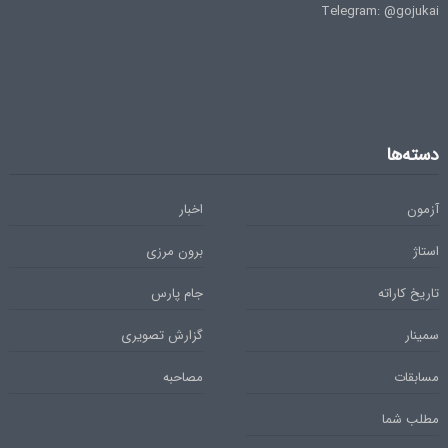
Telegram: @gojukai
دسته‌ها
آزمون
اخبار
استاژ
برون مرزی
تاریخ کاراته
جام پارس
سمینار
گزارش تصویری
مسابقات
مصاحبه
مطلب شما