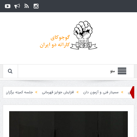
منو
سمینار فنی و آزمون دان
افزایش جوایز قهرمانی
جلسه کمیته برگزاری جام پارس