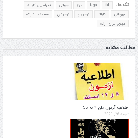
تگ ها :
ikf
ikga
برنز
جهانی
فدراسیون کاراته
قهرمانی
کاراته
گوجوریو
گوجوکای
مسابقات کاراته
مهدی_قراری_زاده
مطالب مشابه
اطلاعیه آزمون دان ۴ به بالا
ژانویه 26, 2023