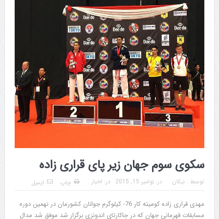
سکوی سوم جهان زیر پای قراری زاده
توسط :
نیکان
در:
نوامبر 15, 2015
در:
اخبار
چاپ
ایمیل
مهدی قراری زاده کومیته کار 76- کیلوگرم جوانان کشورمان در نهمین دوره
مسابقات قهرمانی جهان که در جاکارتای اندونزی برگزار شد موفق شد مدال