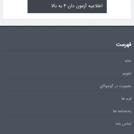
تولد کایچو سن سی گوگن یاماگوچی
اطلاعیه آزمون دان ۴
فهرست
خانه
تقویم
عضویت در گوجوکای
فرم ها
بخشنامه ها
تماس باما