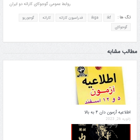
روابط عمومی گوجوکای کاراته دو ایران
تگ ها :
ikf
ikga
فدراسیون کاراته
کاراته
گوجوریو
گوجوکای
مطالب مشابه
اطلاعیه آزمون دان ۴ به بالا
ژانویه 26, 2023