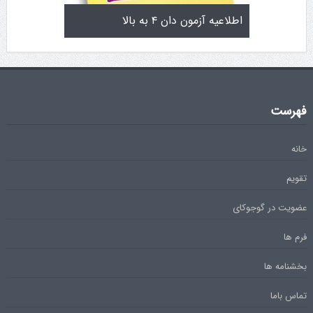
تولد کایچو سن سی گوگن یاماگوچی
اطلاعیه آزمون دان ۴ به 
فهرست
خانه
تقویم
عضویت در گوجوکای
فرم ها
بخشنامه ها
تماس باما