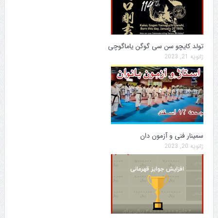
تولد کایچو سن سی گوگن یاماگوچی
ژانویه 21, 2023
سمینار فنی و آزمون دان
ژانویه 20, 2023