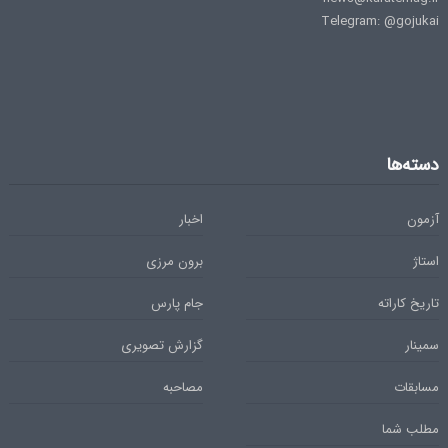
Telegram: @gojukai
دسته‌ها
آزمون
اخبار
استاژ
برون مرزی
تاریخ کاراته
جام پارس
سمینار
گزارش تصویری
مسابقات
مصاحبه
مطلب شما