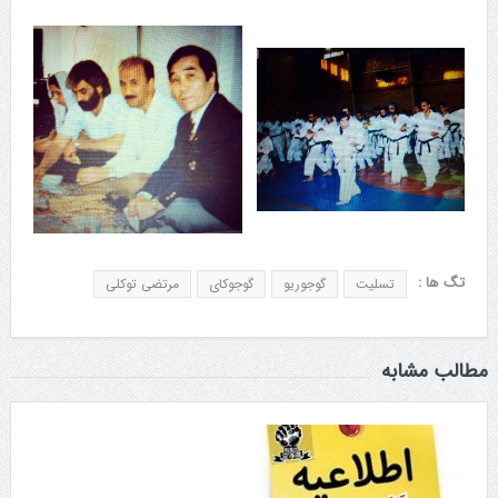
تگ ها :
تسلیت
گوجوریو
گوجوکای
مرتضی توکلی
مطالب مشابه