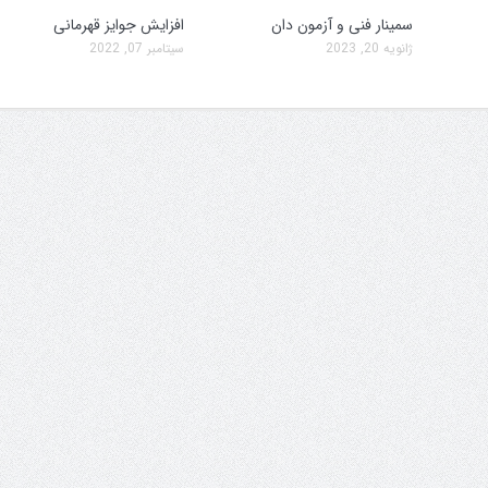
سمینار فنی و آزمون دان
افزایش جوایز قهرمانی
ژانویه 20, 2023
سپتامبر 07, 2022
سمینار فنی و آزمون دان
تولد کایچو سن سی گوگ