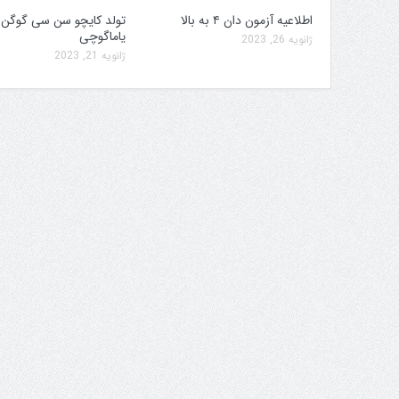
اطلاعیه آزمون دان ۴ به بالا
تولد کایچو سن سی گوگن
یاماگوچی
ژانویه 26, 2023
ژانویه 21, 2023
یته برگزاری جام پارس
افزایش جوایز قهرمانی