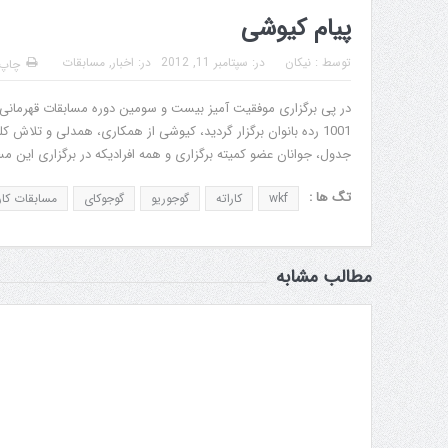
پیام کیوشی
توسط :
نیکان
در:
سپتامبر 11, 2012
در:
اخبار
,
مسابقات
چاپ
1001 رده بانوان برگزار گردید، کیوشی از همکاری، همدلی و تلاش 
جدول، جوانان عضو کمیته برگزاری و همه افرادیکه در برگزاری این 
تگ ها :
wkf
کاراته
گوجوریو
گوجوکای
مسابقات کار
مطالب مشابه