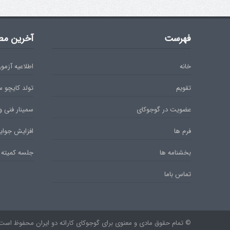
فهرست
آخرین مط
خانه
اطلاعیه آزمون دان 
تقویم
تولد کایچو 
عضویت در گوجوکای
سمینار فنی و
فرم ها
افزایش جوایز
بخشنامه ها
جلسه کمیته 
تماس باما
© تمام حقوق مادی و معنوی برای گوجوکای کاراته دو ایران محفوظ است. ۹۷