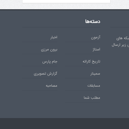
دسته‌ها
آزمون
اخبار
بکه های
ی زیر ارسال
استاژ
برون مرزی
تاریخ کاراته
جام پارس
سمینار
گزارش تصویری
مسابقات
مصاحبه
مطلب شما