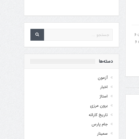
نوبی و هند که در 850 رده مردان و
 و
دسته‌ها
آزمون
اخبار
استاژ
برون مرزی
تاریخ کاراته
جام پارس
سمینار