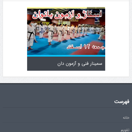
سمینار فنی و آزمون دان
تولد کایچو 
فهرست
خانه
تقویم