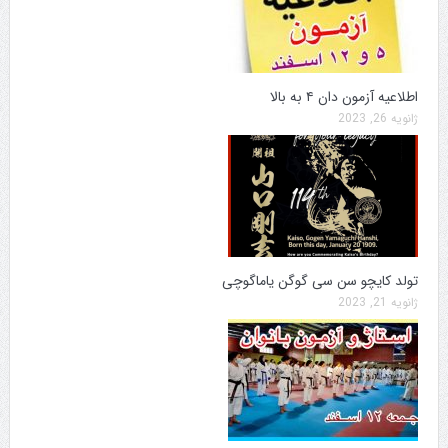
اطلاعیه آزمون دان ۴ به بالا
ژانویه 26, 2023
تولد کایچو سن سی گوگن یاماگوچی
ژانویه 21, 2023