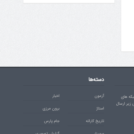
دسته‌ها
آزمون
اخبار
بکه های
ی زیر ارسال
استاژ
برون مرزی
تاریخ کاراته
جام پارس
سمینار
گزارش تصویری