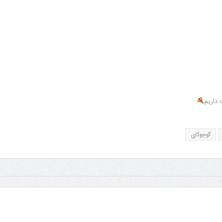
 داریم
گوجوکای
مانی
سمینار فنی و آزمون دان
تولد