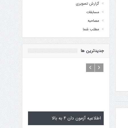
گزارش تصویری
مسابقات
مصاحبه
مطلب شما
جدیدترین ها
 کایچو سن سی گوگن یاماگوچی
اطلاعیه آزمون دان ۴ به بالا