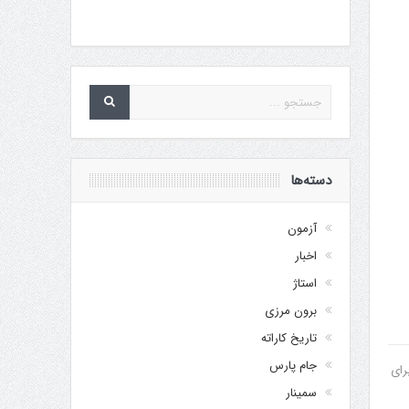
دسته‌ها
آزمون
اخبار
استاژ
برون مرزی
تاریخ کاراته
جام پارس
رای
سمینار