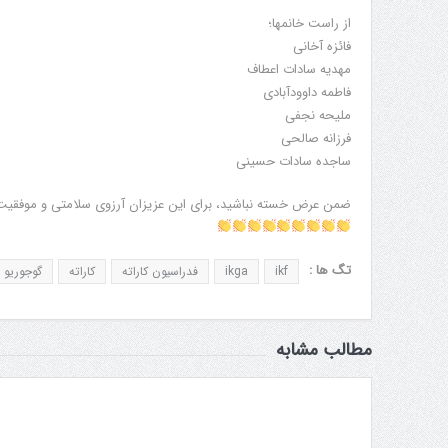
از راست خانمها؛
فائزه آخانی
مهدیه سادات اعطاف
فاطمه داوودآبادی
ملیحه نجفی
فرزانه صالحی
ساجده سادات حسینی
ضمن عرض خسته نباشید، برای این عزیزان آرزوی سلامتی و موفقیت
تگ ها :
ikf
ikga
فدراسیون کاراته
کاراته
گوجوریو
مطالب مشابه
جلسه کمیته برگزاری جام پارس
افزایش جوایز قهر