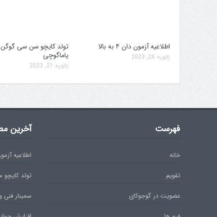
اطلاعیه آزمون دان ۴ به بالا
تولد کایچو سن سی گوگن
یاماگوچی
ژانویه 26, 2023
ژانویه 21, 2023
فهرست
آخرین مط
خانه
اطلاعیه آزمون دان 
تقویم
تولد کایچو 
عضویت در گوجوکای
سمینار فنی و
فرم ها
افزایش جوایز