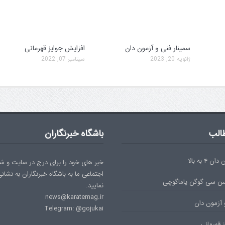
سمینار فنی و آزمون دان
افزایش جوایز قهرمانی
ژانویه 20, 2023
سپتامبر 07, 2022
الب
باشگاه خبرنگاران
۴ به بالا
خبر های خود را برای درج در سایت و ش
اجتماعی ما به باشگاه خبرنگاران به نشان
سن سی گوگن یاماگوچی
نمایید.
news@karatemag.ir
 آزمون دان
Telegram: @gojukai
 قهرمانی