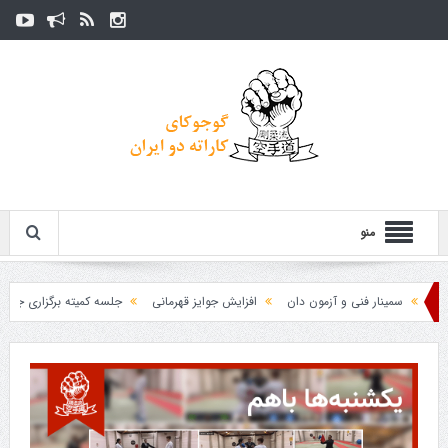
منو
سمینار فنی و آزمون دان
افزایش جوایز قهرمانی
جلسه کمیته برگزاری جام پارس