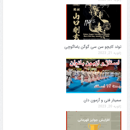
تولد کایچو سن سی گوگن یاماگوچی
ژانویه 21, 2023
سمینار فنی و آزمون دان
ژانویه 20, 2023