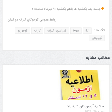
جلسه بعد یکشنبه ها باهم یکشنبه ۲۰مهرماه ساعت۲۰
روابط عمومی گوجوکای کاراته دو ایران
تگ ها :
ikf
ikga
فدراسیون کاراته
کاراته
گوجوریو
گوجوکای
مطالب مشابه
اطلاعیه آزمون دان ۴ به بالا
ژانویه 26, 2023