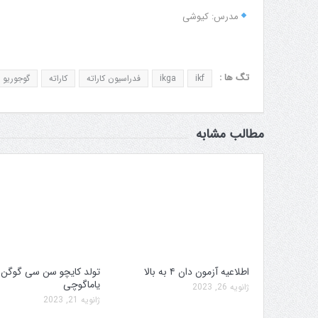
مدرس: کیوشی
تگ ها :
ikf
ikga
فدراسیون کاراته
کاراته
گوجوریو
مطالب مشابه
اطلاعیه آزمون دان ۴ به بالا
تولد کایچو سن سی گوگن
یاماگوچی
ژانویه 26, 2023
سه کمیته برگزاری جام پارس
افزایش جوایز قهرمانی
ژانویه 21, 2023