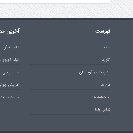
فهرست
آخرین مط
خانه
اطلاعیه آزمون دان 
تقویم
تولد کایچو 
عضویت در گوجوکای
سمینار فنی و
فرم ها
افزایش جوایز
بخشنامه ها
جلسه کمیته 
تماس باما