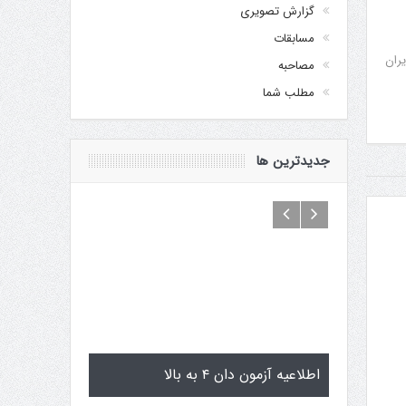
گزارش تصویری
مسابقات
یران
مصاحبه
مطلب شما
جدیدترین ها
ی گوگن یاماگوچی
اطلاعیه آزمون دان ۴ به بالا
تمرین