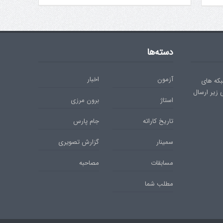
دسته‌ها
آزمون
اخبار
بکه های
ی زیر ارسال
استاژ
برون مرزی
تاریخ کاراته
جام پارس
سمینار
گزارش تصویری
مسابقات
مصاحبه
مطلب شما