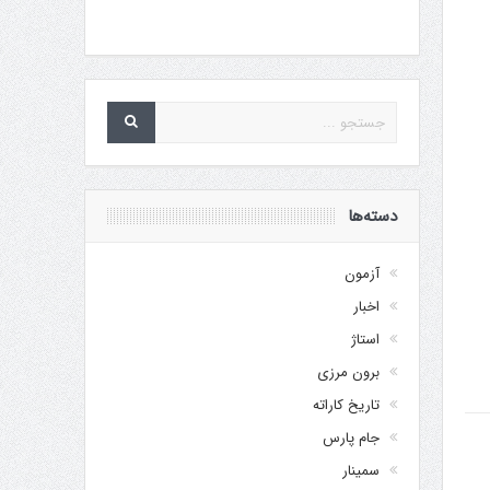
دسته‌ها
آزمون
اخبار
استاژ
برون مرزی
تاریخ کاراته
جام پارس
سمینار