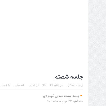
جلسه شصتم
توسط :
نیکان
در:
اکتبر 19, 2021
در:
اخبار
چاپ
ایمیل
جلسه شصتم تمرین گوجوکای
سه شنبه ۲۷ مهرماه ساعت ۱۸