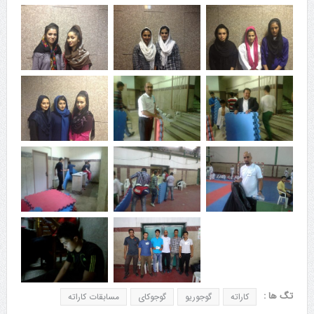
تگ ها :
کاراته
گوجوریو
گوجوکای
مسابقات کاراته