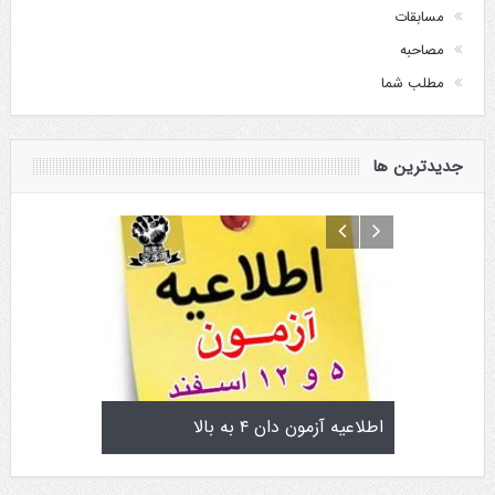
مسابقات
مصاحبه
مطلب شما
جدیدترین ها
تولد کایچو سن سی گوگن یاماگوچی
اطلاعیه آزمون دان ۴