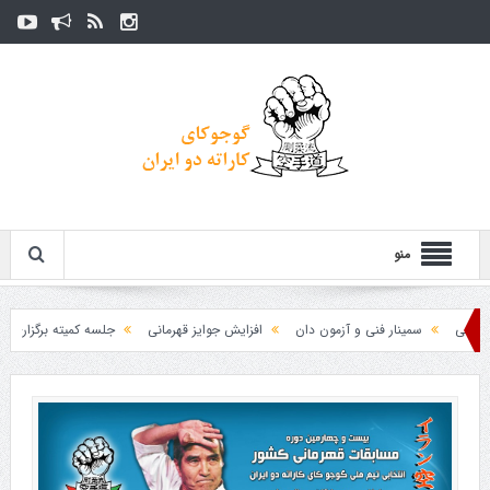
منو
سمینار فنی و آزمون دان
افزایش جوایز قهرمانی
جلسه کمیته برگزاری جام پارس