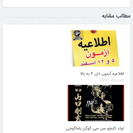
مطالب مشابه
اطلاعیه آزمون دان ۴ به بالا
ژانویه 26, 2023
تولد کایچو سن سی گوگن یاماگوچی