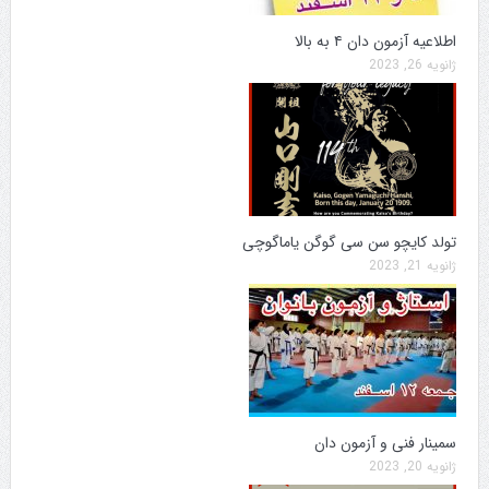
اطلاعیه آزمون دان ۴ به بالا
ژانویه 26, 2023
تولد کایچو سن سی گوگن یاماگوچی
ژانویه 21, 2023
سمینار فنی و آزمون دان
ژانویه 20, 2023