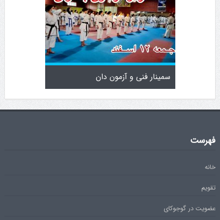
سمینار فنی و آزمون دان
تولد کایچو 
فهرست
خانه
تقویم
عضویت در گوجوکای