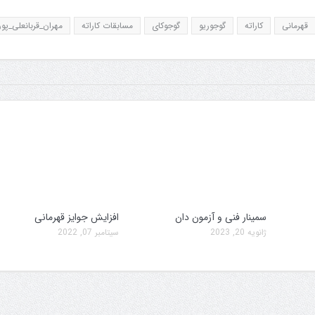
قهرمانی
کاراته
گوجوریو
گوجوکای
مسابقات کاراته
مهران_قربانعلی_پور
سمینار فنی و آزمون دان
افزایش جوایز قهرمانی
ژانویه 20, 2023
سپتامبر 07, 2022