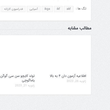
تگ ها :
akf
ikf
ikga
آسیایی
فدراسیون کاراته
مطالب مشابه
اطلاعیه آزمون دان ۴ به بالا
تولد کایچو سن سی گوگن
یاماگوچی
ژانویه 26, 2023
ژانویه 21, 2023