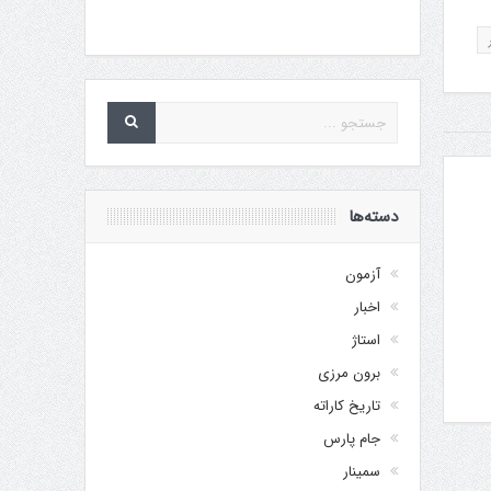
دسته‌ها
آزمون
اخبار
استاژ
برون مرزی
تاریخ کاراته
جام پارس
سمینار