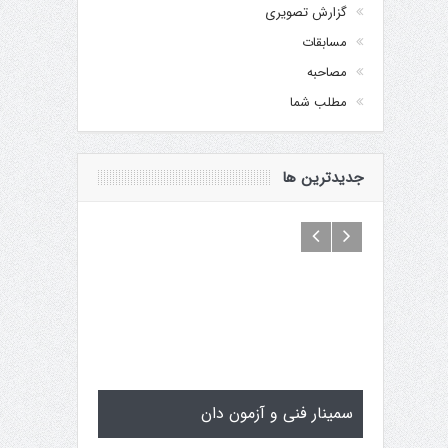
گزارش تصویری
مسابقات
مصاحبه
مطلب شما
جدیدترین ها
سمینار فنی و آزمون دان
تولد کایچو س