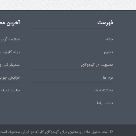
فهرست
آخرین مط
خانه
اطلاعیه آزمون دان 
تقویم
تولد کایچو 
عضویت در گوجوکای
سمینار فنی و
فرم ها
افزایش جوایز
بخشنامه ها
جلسه کمیته 
تماس باما
© تمام حقوق مادی و معنوی برای گوجوکای کاراته دو ایران محفوظ است. ۹۷