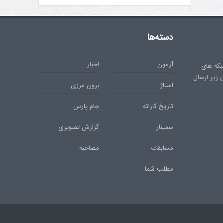
دسته‌ها
آزمون
اخبار
بکه های
ی زیر ارسال
استاژ
برون مرزی
تاریخ کاراته
جام پارس
سمینار
گزارش تصویری
مسابقات
مصاحبه
مطلب شما