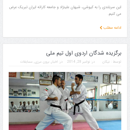
این سربلندی را به کیوشی، شیهان علینژاد و جامعه کاراته ایران تبریک عرض
می کنیم.
ادامه مطلب
برگزیده شدگان اردوی اول تیم ملی
توسط :
نیکان
در:
نوامبر 28, 2014
در:
اخبار
,
برون مرزی
,
مسابقات