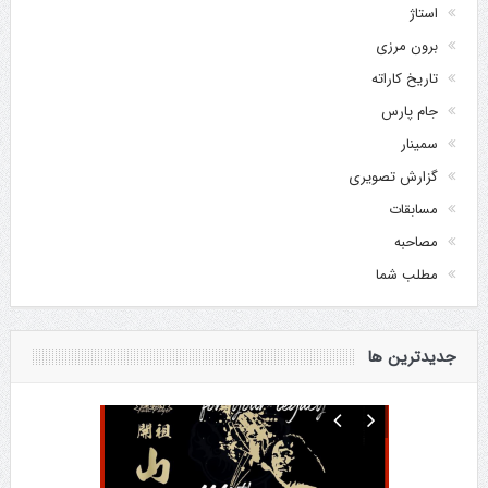
استاژ
برون مرزی
تاریخ کاراته
جام پارس
سمینار
گزارش تصویری
مسابقات
مصاحبه
مطلب شما
جدیدترین ها