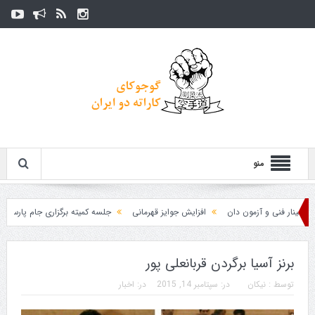
منو
ر فنی و آزمون دان
افزایش جوایز قهرمانی
جلسه کمیته برگزاری جام پارس
زمان
برنز آسیا برگردن قربانعلی پور
توسط :
نیکان
در:
سپتامبر 14, 2015
در:
اخبار