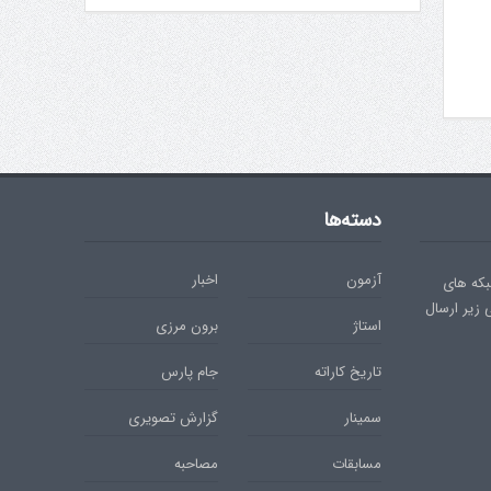
دسته‌ها
آزمون
اخبار
بکه های
ی زیر ارسال
استاژ
برون مرزی
تاریخ کاراته
جام پارس
سمینار
گزارش تصویری
مسابقات
مصاحبه