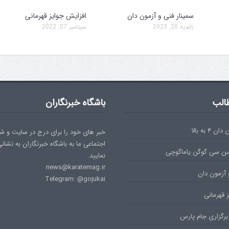
سمینار فنی و آزمون دان
افزایش جوایز قهرمانی
ژانویه 20, 2023
سپتامبر 07, 2022
الب
باشگاه خبرنگاران
۴ به بالا
خبر های خود را برای درج در سایت و ش
اجتماعی ما به باشگاه خبرنگاران به نشان
سن سی گوگن یاماگوچی
نمایید.
news@karatemag.ir
 آزمون دان
Telegram: @gojukai
 قهرمانی
برگزاری جام پارس