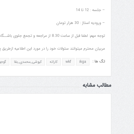
– جلسه : 12 تا 14
– ورودیه استاژ : 30 هزار تومان
توجه مهم: لطفا قبل از ساعت 8.30 از مراجعه و تجمع جلوی باشــگاه که موجب ایجاد مزاحمت برای همسایگان می شود خودداری نمایید.
مربیان محترم میتوانند سئولات خود را در مورد این اطلاعیه ازطریق پیامگیر انجمن 09331556706 مطرح نموده و پا
تگ ها :
ikga
wkf
کاراته
کیوشی_محمدی_بقا
گوجو
مطالب مشابه
بط عمومی در مورد برگزاری
آموزش داوطلبان همیاری جام پارس
دراسیون