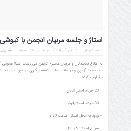
استاژ و جلسه مربیان انجمن با کیوشی
توسط :
نیکان
در:
می 17, 2014
در:
اخبار
,
استاژ
,
سمینار
چاپ
به اطلاع نمایندگان و مربیان محترم انجمن می رساند استاژ عمومی گو
برگزارمی گردد.
– 23 خرداد استاژ آقایان
– 30 خرداد استاژ بانوان
– ورود به محل استاژ : ساعت 8.30
– شروع استاژ : 9 تا 12