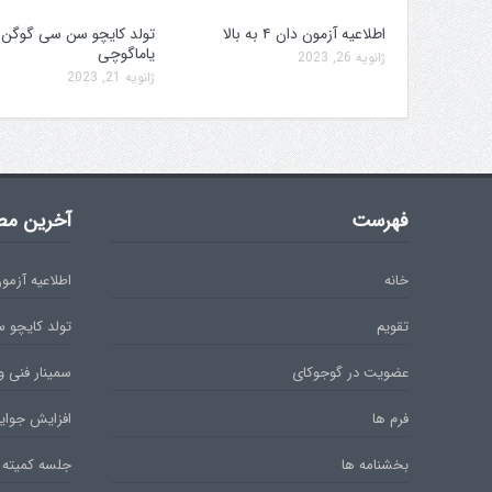
اطلاعیه آزمون دان ۴ به بالا
تولد کایچو سن سی گوگن
یاماگوچی
ژانویه 26, 2023
ژانویه 21, 2023
فهرست
آخرین مط
خانه
اطلاعیه آزمون دان 
تقویم
تولد کایچو 
عضویت در گوجوکای
سمینار فنی و
فرم ها
افزایش جوایز
بخشنامه ها
جلسه کمیته 