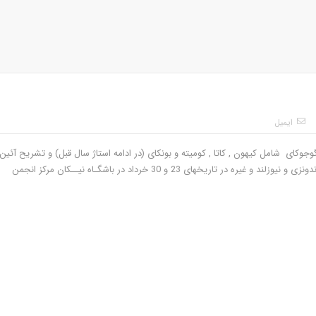
ایمیل
جوکای شامل کیهون , کاتا , کومیته و بونکای (در ادامه استاژ سال قبل) و تشریح آئین
نامه جدید آزمون و در خاتمه جلسه تصمیم گیری در مورد مسابقات اندونزی و نیوزلند و غیره در تاریخهای 23 و 30 خرداد در باشگـاه نیــکان مرکز انجمن