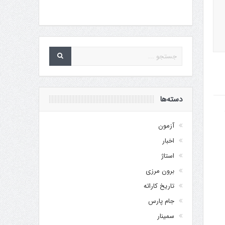
دسته‌ها
آزمون
اخبار
استاژ
برون مرزی
تاریخ کاراته
جام پارس
سمینار