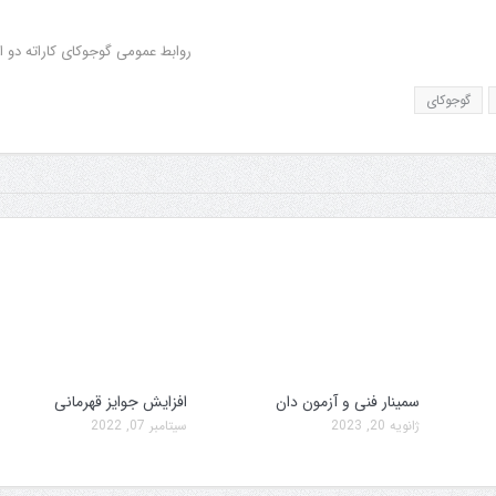
روابط عمومی گوجوکای کاراته دو ا
گوجوکای
سمینار فنی و آزمون دان
افزایش جوایز قهرمانی
ژانویه 20, 2023
سپتامبر 07, 2022
سمینار فنی و آزمون دان
تولد کایچو سن سی گوگن 