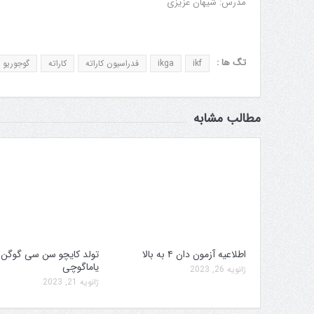
مدرس: شیهان عزیزی
تگ ها :
ikf
ikga
فدراسیون کاراته
کاراته
گوجوریو
مطالب مشابه
اطلاعیه آزمون دان ۴ به بالا
تولد کایچو سن سی گوگن
یاماگوچی
ژانویه 26, 2023
ژانویه 21, 2023
ه برگزاری جام پارس
افزایش جوایز قهرمانی