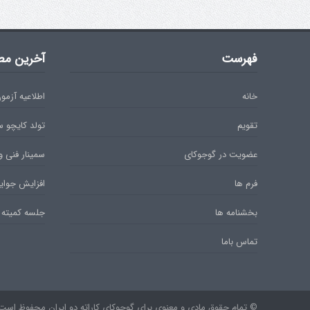
فهرست
آخرین مط
خانه
اطلاعیه آزمون دان 
تقویم
تولد کایچو 
عضویت در گوجوکای
سمینار فنی و
فرم ها
افزایش جوایز
بخشنامه ها
جلسه کمیته 
تماس باما
© تمام حقوق مادی و معنوی برای گوجوکای کاراته دو ایران محفوظ است. ۹۷