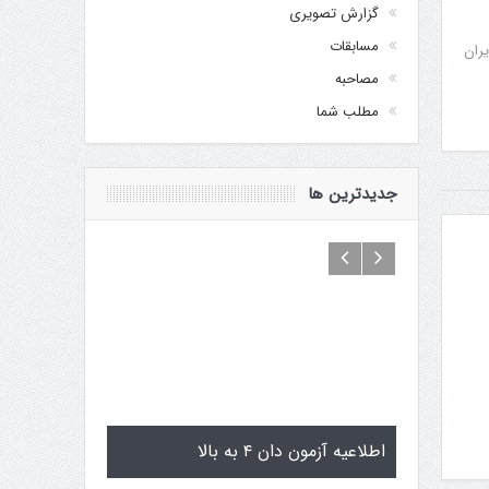
گزارش تصویری
مسابقات
یران
مصاحبه
مطلب شما
جدیدترین ها
یاماگوچی
اطلاعیه آزمون دان ۴ به بالا
تمرینات استا