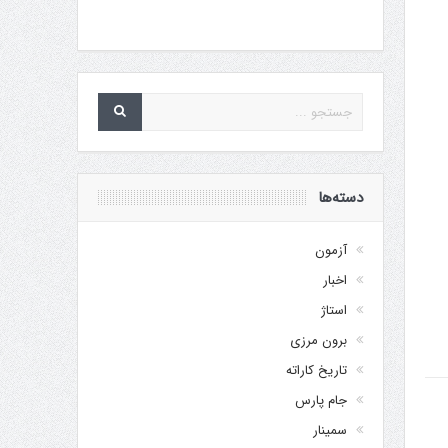
دسته‌ها
آزمون
اخبار
استاژ
برون مرزی
تاریخ کاراته
جام پارس
سمینار