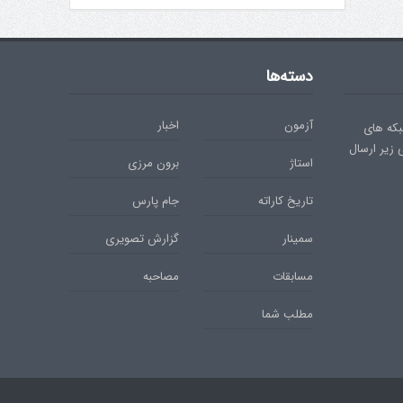
دسته‌ها
آزمون
اخبار
بکه های
ی زیر ارسال
استاژ
برون مرزی
تاریخ کاراته
جام پارس
سمینار
گزارش تصویری
مسابقات
مصاحبه
مطلب شما