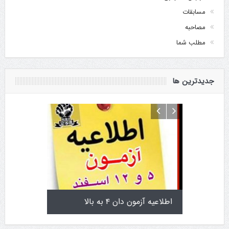
مسابقات
مصاحبه
مطلب شما
جدیدترین ها
تولد کایچو سن سی گوگن یاماگوچی
اطلاعیه آزمون دان ۴ 