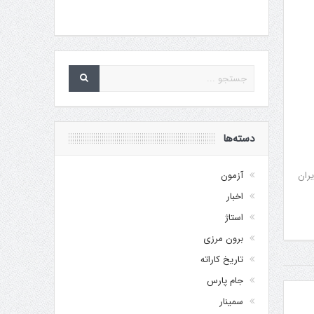
دسته‌ها
یران
آزمون
اخبار
استاژ
برون مرزی
تاریخ کاراته
جام پارس
سمینار