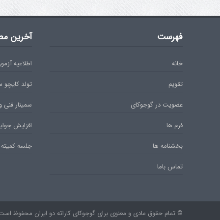
فهرست
آخرین مط
خانه
اطلاعیه آزمون دان 
تقویم
تولد کایچو 
عضویت در گوجوکای
سمینار فنی و
فرم ها
افزایش جوایز
بخشنامه ها
جلسه کمیته 
تماس باما
© تمام حقوق مادی و معنوی برای گوجوکای کاراته دو ایران محفوظ است. ۹۷