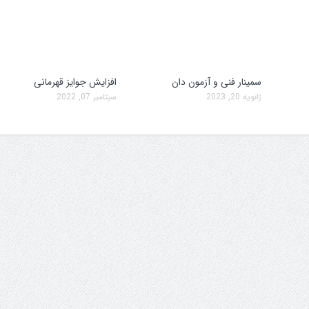
سمینار فنی و آزمون دان
افزایش جوایز قهرمانی
ژانویه 20, 2023
سپتامبر 07, 2022
سمینار فنی و آزمون دان
تولد کایچو سن سی گوگن ی