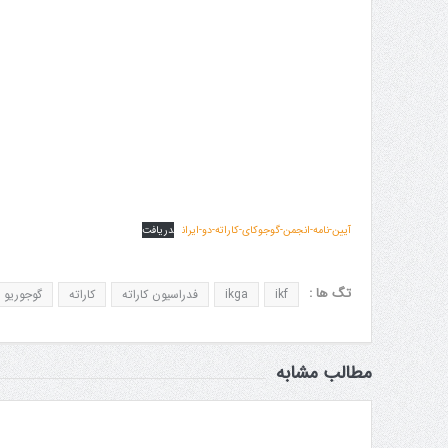
آیین-نامه-انجمن-گوجوکای-کاراته-دو-ایران
دریافت
تگ ها :
ikf
ikga
فدراسیون کاراته
کاراته
گوجوریو
مطالب مشابه