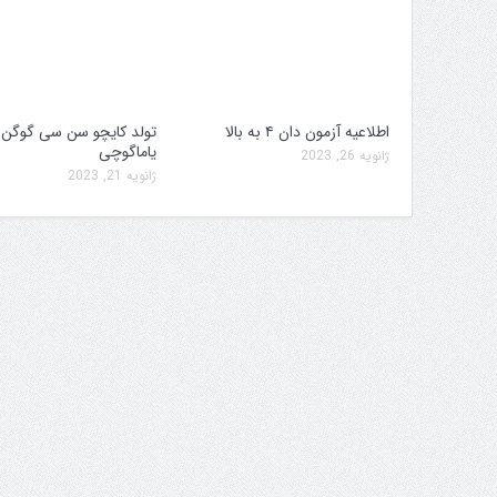
اطلاعیه آزمون دان ۴ به بالا
تولد کایچو سن سی گوگن
یاماگوچی
ژانویه 26, 2023
ژانویه 21, 2023
 برگزاری جام پارس
افزایش جوایز قهرمانی