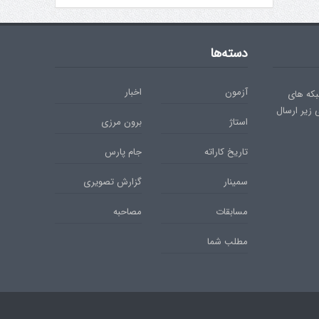
دسته‌ها
آزمون
اخبار
بکه های
ی زیر ارسال
استاژ
برون مرزی
تاریخ کاراته
جام پارس
سمینار
گزارش تصویری
مسابقات
مصاحبه
مطلب شما