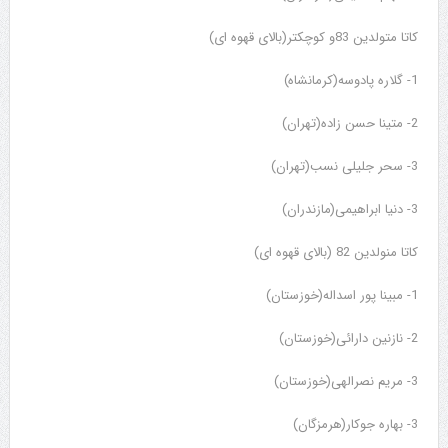
کاتا متولدین 83و کوچکتر(بالای قهوه ای)
1- گلاره پادوسه(کرمانشاه)
2- متینا حسن زاده(تهران)
3- سحر جلیلی نسب(تهران)
3- دنیا ابراهیمی(مازندران)
کاتا منولدین 82 (بالای قهوه ای)
1- مبینا پور اسداله(خوزستان)
2- نازنین دارائی(خوزستان)
3- مریم نصرالهی(خوزستان)
3- بهاره جوکار(هرمزگان)