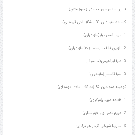
3- پریسا مرساق محمدی( خوزستان)
کومیته متولدین 83 و 84( بالای قهوه ای)
1- مبینا اصغر تبار(مازندران)
2- نازنین فاطمه رستم نژاد( مازندران)
3- دنیا ابراهیمی(مازندران
3- صبا قاسمی(مازندران)
کومیته متولدین 82 (قد 145- بالای قهوه ای)
1- فاطمه مبینی(مرکزی)
2- مریم نصرالهی(خوزستان)
3- سارینا شیخی نژاد( هرمزگان)