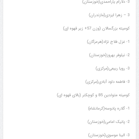
3- دلارام یاراحمدی(خوزستان)
3 – زهرا ایزدی(مازندران)
کومیته بزرگسالان (وزن 57+ زیر قهوه ای)
1- غزل فلاح نژاد(هرمزگان)
2- نیلوفر بهروز(خوزستان)
3- رویا ربیعی(مرکزی)
3- فاطمه داود آبادی(مرکزی)
کومیته متولدین 85 و کوچکتر (بالای قهوه ای)
1- گلاره پادوسه(کرمانشاه)
2- پانیک امامی(خوزستان)
3- الینا موسوی(خوزستان)