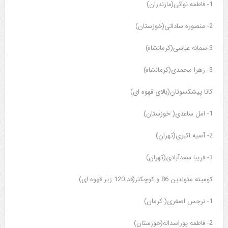
1- فاطمه نوائی(مازندران)
2- منصوره ساداتی(خوزستان)
3-سمانه عباسی(کرمانشاه)
3- زهرا محمدی(کرمانشاه)
کاتا پیشکسوتان(بالای قهوه ای)
1- امل ساعدی( خوزستان)
2- آسیه اکبری(تهران)
3- فریبا سعدآبادی(تهران)
کومیته متولدین 86 و کوچکتر(قد 120 زیر قهوه ای)
1- نرجس اصغری( کرمان)
2- فاطمه پوراسداله(خوزستان)