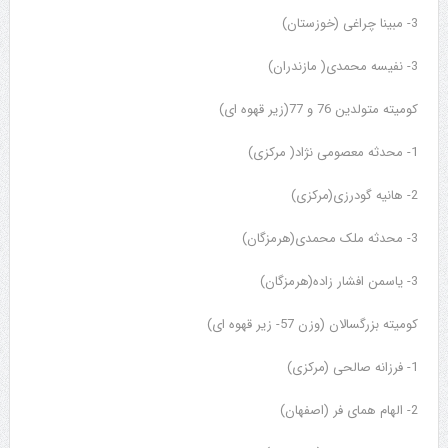
3- مبینا چراغی (خوزستان)
3- نفیسه محمدی( مازندران)
کومیته متولدین 76 و 77(زیر قهوه ای)
1- محدثه معصومی نژاد( مرکزی)
2- هانیه گودرزی(مرکزی)
3- محدثه ملک محمدی(هرمزگان)
3- یاسمن افشار زاده(هرمزگان)
کومیته بزرگسالان (وزن 57- زیر قهوه ای)
1- فرزانه صالحی (مرکزی)
2- الهام همای فر (اصفهان)