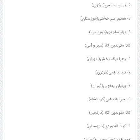
2- پریسا خاتمی(مرکزی)
3- شمیم میر خشتی(خوزستان)
3- بهار ساجدی(خوزستان)
کاتا متولدین 83 (سبز و آبی)
1- زهرا نیک بخش( تهران)
2- تینا کاظمی(مرکزی)
3- پرنیان یعقوبی(تهران)
3- عذرا باباجانی(کرمانشاه)
کاتا متولدین 82 (نارنجی)
1- کیانا اله وردی(خوزستان)
2- فاطمه زهرا رحیمی(تهران)