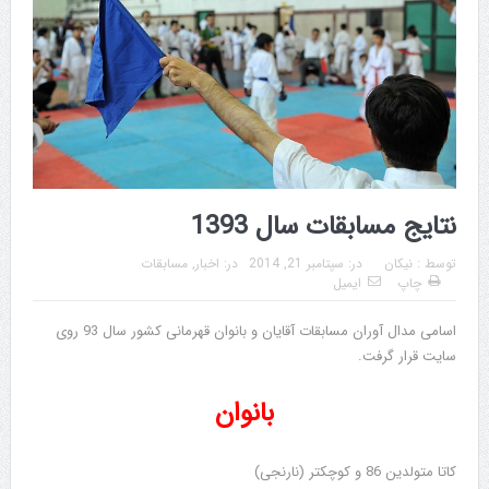
نتایج مسابقات سال 1393
توسط :
نیکان
در:
سپتامبر 21, 2014
در:
اخبار
,
مسابقات
چاپ
ایمیل
اسامی مدال آوران مسابقات آقایان و بانوان قهرمانی کشور سال 93 روی
سایت قرار گرفت.
بانوان
کاتا متولدین 86 و کوچکتر (نارنجی)