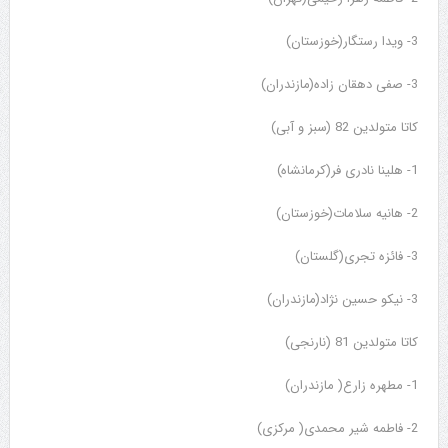
3- ویدا رستگار(خوزستان)
3- صفی دهقان زاده(مازندران)
کاتا متولدین 82 (سبز و آبی)
1- هلینا نادری فر(کرمانشاه)
2- هانیه سلامات(خوزستان)
3- فائزه تجری(گلستان)
3- نیکو حسین نژاد(مازندران)
کاتا متولدین 81 (نارنجی)
1- مطهره زارع( مازندران)
2- فاطمه شیر محمدی( مرکزی)