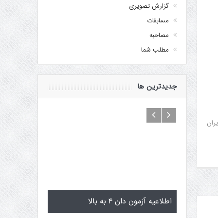
گزارش تصویری
مسابقات
مصاحبه
مطلب شما
جدیدترین ها
یران
یاماگوچی
اطلاعیه آزمون دان ۴ به بالا
تمرینات استا