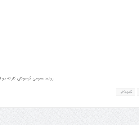
روابط عمومی گوجوکای کاراته دو ا
گوجوکای
سمینار فنی و آزمون دان
تولد کایچو سن سی گوگن 