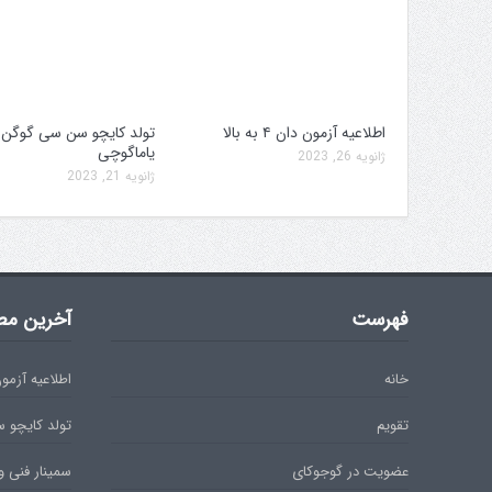
اطلاعیه آزمون دان ۴ به بالا
تولد کایچو سن سی گوگن
یاماگوچی
ژانویه 26, 2023
ژانویه 21, 2023
فهرست
آخرین مط
خانه
اطلاعیه آزمون دان 
تقویم
تولد کایچو 
عضویت در گوجوکای
سمینار فنی و