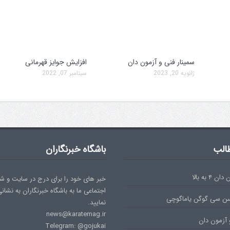
سمینار فنی و آزمون دان
افزایش جوایز قهرمانی
ژانویه 20, 2023
سپتامبر 07, 2022
الب
باشگاه خبرنگاران
۴ به بالا
خبر های خود را برای درج در سایت و ش
اجتماعی ما به باشگاه خبرنگاران به نشان
سن سی گوگن یاماگوچی
نمایید.
news@karatemag.ir
 آزمون دان
Telegram: @gojukai