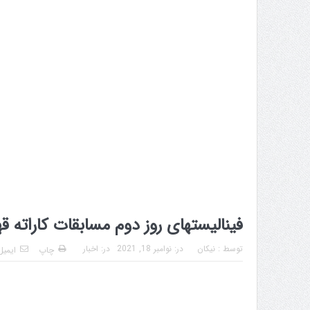
فینالیستهای روز دوم مسابقات کاراته ق
توسط :
نیکان
در:
نوامبر 18, 2021
در:
اخبار
چاپ
ایمیل