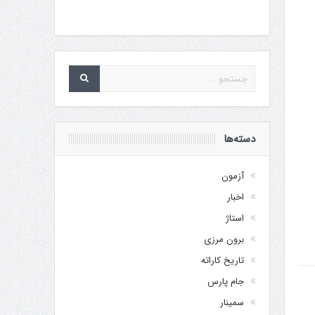
دسته‌ها
آزمون
اخبار
استاژ
برون مرزی
تاریخ کاراته
جام پارس
سمینار