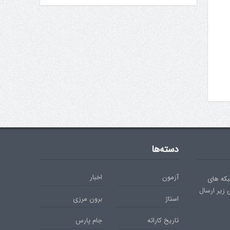
دسته‌ها
آزمون
اخبار
بکه های
ی زیر ارسال
استاژ
برون مرزی
تاریخ کاراته
جام پارس