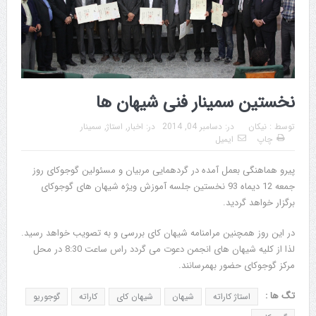
نخستین سمینار فنی شیهان ها
توسط :
نیکان
در:
دسامبر 04, 2014
در:
اخبار
,
استاژ
,
سمینار
چاپ
ایمیل
پیرو هماهنگی بعمل آمده در گردهمایی مربیان و مسئولین گوجوکای روز
جمعه 12 دیماه 93 نخستین جلسه آموزش ویژه شیهان های گوجوکای
برگزار خواهد گردید.
در این روز همچنین مرامنامه شیهان کای بررسی و به تصویب خواهد رسید.
لذا از کلیه شیهان های انجمن دعوت می گردد راس ساعت 8:30 در محل
مرکز گوجوکای حضور بهمرسانند.
تگ ها :
استاژ کاراته
شیهان
شیهان کای
کاراته
گوجوریو