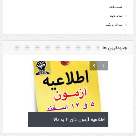
مسابقات
مصاحبه
مطلب شما
جدیدترین ها
تولد کایچو سن سی گوگن یاماگوچی
اطلاعیه آزمون دان ۴ به 