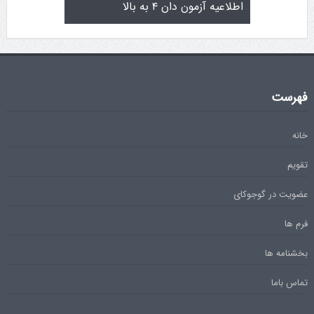
تولد کایچو سن سی گوگن یاماگوچی
اطلاعیه آزمون دان ۴ به ب
فهرست
خانه
تقویم
عضویت در گوجوکای
فرم ها
بخشنامه ها
تماس باما