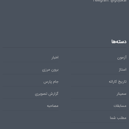
Telegram: @gojukai
دسته‌ها
آزمون
اخبار
استاژ
برون مرزی
تاریخ کاراته
جام پارس
سمینار
گزارش تصویری
مسابقات
مصاحبه
مطلب شما