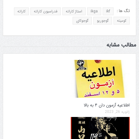
تگ ها :
ikf
ikga
استاژ کاراته
فدراسیون کاراته
کاراته
کومیته
گوجوریو
گوجوکای
مطالب مشابه
اطلاعیه آزمون دان ۴ به بالا
ژانویه 26, 2023