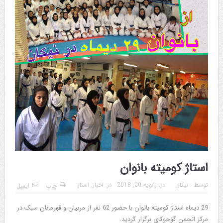
استاژ کومیته بانوان
توسط :
نیکان
در:
ژانویه 20, 2018
در:
اخبار
,
استاژ
چاپ
ایمیل
29 دیماه استاژ کومیته بانوان با حضور 62 نفر از مربیان و قهرمانان سبک در
مرکز انجمن گوجوکای برگزار گردید.