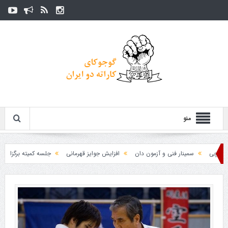
منو
سمینار فنی و آزمون دان
افزایش جوایز قهرمانی
جلسه کمیته برگزاری جام پا