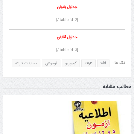
جداول بانوان
[table id=2 /]
جداول آقایان
[table id=3 /]
تگ ها :
wkf
کاراته
گوجوریو
گوجوکای
مسابقات کاراته
مطالب مشابه