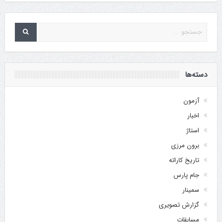
دسته‌ها
آزمون
اخبار
استاژ
برون مرزی
تاریخ کاراته
جام پارس
سمینار
گزارش تصویری
مسابقات