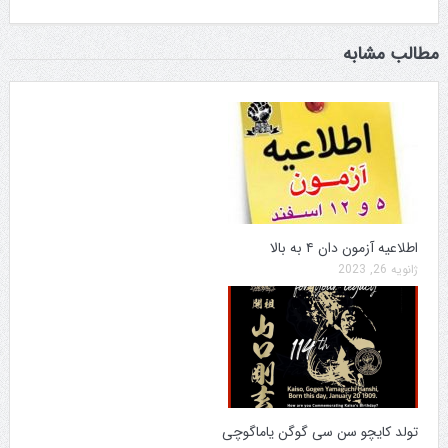
مطالب مشابه
اطلاعیه آزمون دان ۴ به بالا
ژانویه 26, 2023
تولد کایچو سن سی گوگن یاماگوچی