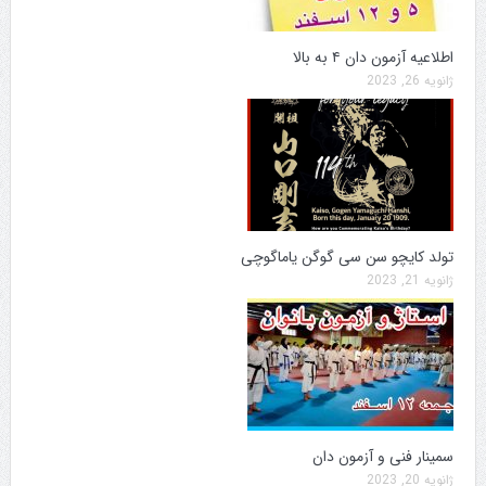
اطلاعیه آزمون دان ۴ به بالا
ژانویه 26, 2023
تولد کایچو سن سی گوگن یاماگوچی
ژانویه 21, 2023
سمینار فنی و آزمون دان
ژانویه 20, 2023