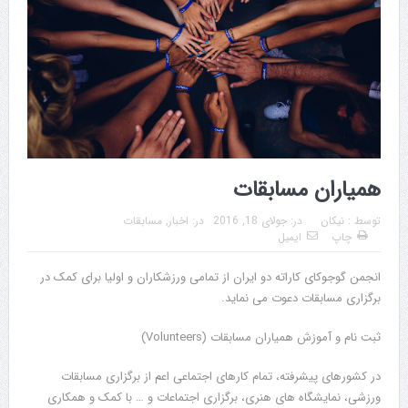
همیاران مسابقات
توسط :
نیکان
در:
جولای 18, 2016
در:
اخبار
,
مسابقات
چاپ
ایمیل
انجمن گوجوکای کاراته دو ایران از تمامی ورزشکاران و اولیا برای کمک در
برگزاری مسابقات دعوت می نماید.
ثبت نام و آموزش همیاران مسابقات (Volunteers)
در کشورهای پیشرفته، تمام کارهای اجتماعی اعم از برگزاری مسابقات
ورزشی، نمایشگاه های هنری، برگزاری اجتماعات و … با کمک و همکاری