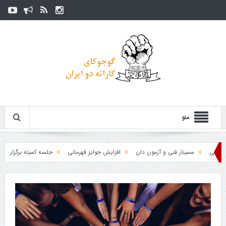
منو
سمینار فنی و آزمون دان
افزایش جوایز قهرمانی
جلسه کمیته برگزاری جام پار