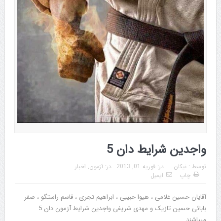
واجدین شرایط دان 5
توسط :
نیکان
در:
فوریه 01, 2013
در:
آزمون
,
اخبار
چاپ
ایمیل
آقایان حسین غلامی ، هیوا حبیبی ، ابراهیم تجری ، قاسم راستگو ، صفر
بابائی حسین تازیک و مهدی شریفی واجدین شرایط آزمون دان 5
مییاشند.