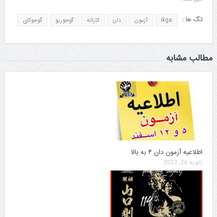
تگ ها :
ikga
آزمون
دان
کاراته
گوجوریو
گوجوکای
مطالب مشابه
اطلاعیه آزمون دان ۴ به بالا
ژانویه 26, 2023