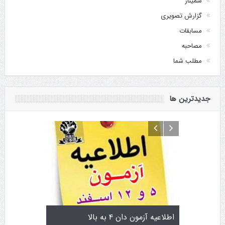
سمینار
گزارش تصویری
مسابقات
مصاحبه
مطلب شما
جدیدترین ها
تولد کایچو سن سی گوگن یاماگوچی
اطلاعیه آزمون دان ۴ به 