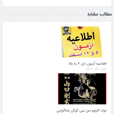
مطالب مشابه
اطلاعیه آزمون دان ۴ به بالا
ژانویه 26, 2023
تولد کایچو سن سی گوگن یاماگوچی