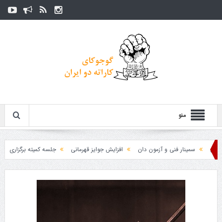
منو
سمینار فنی و آزمون دان
افزایش جوایز قهرمانی
جلسه کمیته برگزاری جام پارس