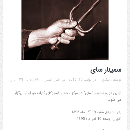
سمینار سای
توسط :
نیکان
در:
نوامبر 10, 2016
در:
اخبار
,
استاژ
چاپ
ایمیل
اولین دوره سمینار “سای” در مرکز انجمن گوجوکای کاراته دو ایران برگزار
می شود:
بانوان: پنج شنبه 18 آذر ماه 1395
آقایان: جمعه 19 آذر ماه 1395