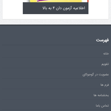
تولد کایچو سن سی گوگن یاماگوچی
اطلاعیه آزمون دان ۴ 
فهرست
خانه
تقویم
عضویت در گوجوکای
فرم ها
بخشنامه ها
تماس باما