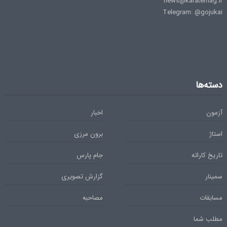
news@karatemag.ir
Telegram: @gojukai
دسته‌ها
آزمون
اخبار
استاژ
برون مرزی
تاریخ کاراته
جام پارس
سمینار
گزارش تصویری
مسابقات
مصاحبه
مطلب شما