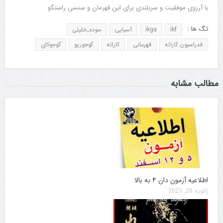
با آرزوی موفقیت و سربلندی برای این قهرمان و سنسی راستگو
تگ ها :
ikf
ikga
آسیایی
سوده_خلیلی
فدراسیون کاراته
قهرمانی
کاراته
گوجوریو
گوجوکای
مطالب مشابه
اطلاعیه آزمون دان ۴ به بالا
ژانویه 26, 2023