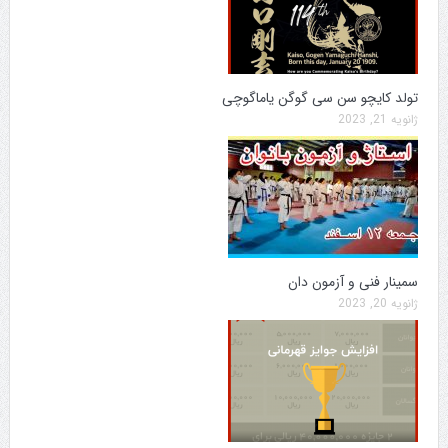
تولد کایچو سن سی گوگن یاماگوچی
ژانویه 21, 2023
سمینار فنی و آزمون دان
ژانویه 20, 2023