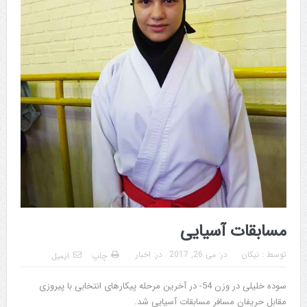
مسابقات آسیایی
توسط :
نیکان
در:
می 26, 2017
در:
اخبار
چاپ
ایمیل
سوده خلیلی در وزن 54- در آخرین مرحله پیکارهای انتخابی با پیروزی
مقابل حریفان مسافر مسابقات آسیایی شد.