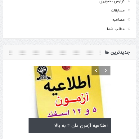
گزارش تصویری
مسابقات
مصاحبه
مطلب شما
جدیدترین ها
تولد کایچو سن سی گوگن یاماگوچی
اطلاعیه آزمون دان ۴ به ب