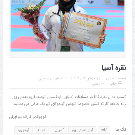
نقره آسیا
توسط :
نیکان
در:
جولای 16, 2012
در:
اخبار
,
برون مرزی
چاپ
ایمیل
کسب مدال نقره کاتا در مسابقات آسیایی ازبکستان توسط آرزو نعمتی پور
رابه جامعه کاراته کشور خصوصا انجمن گوجوکای تبریک عرض می نمائیم.
گوجوکای کاراته دو ایران
تگ ها :
wkf
آرزو_نعمتی_پور
آسیایی
کاراته
گوجوریو