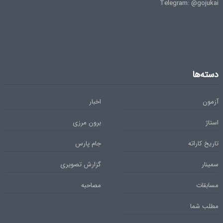
Telegram: @gojukai
دسته‌ها
آزمون
اخبار
استاژ
برون مرزی
تاریخ کاراته
جام پارس
سمینار
گزارش تصویری
مسابقات
مصاحبه
مطلب شما