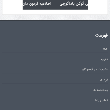
تولد کایچو سن سی گوگن یاماگوچی
اطلاعیه آزمون دان ۴
فهرست
خانه
تقویم
عضویت در گوجوکای
فرم ها
بخشنامه ها
تماس باما