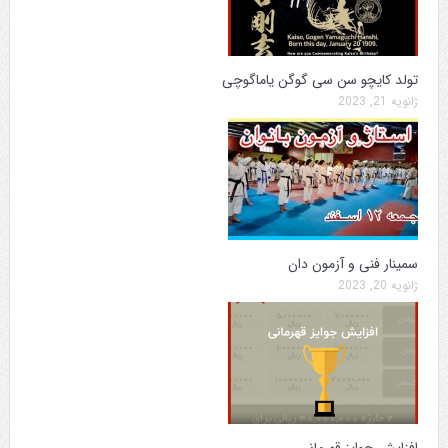
تولد کایچو سن سی گوگن یاماگوچی
ژانویه 21, 2023
سمینار فنی و آزمون دان
ژانویه 20, 2023
افزایش جوایز قهرمانی