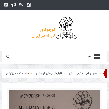
منو
سمینار فنی و آزمون دان
افزایش جوایز قهرمانی
جلسه کمیته برگزاری جام پارس