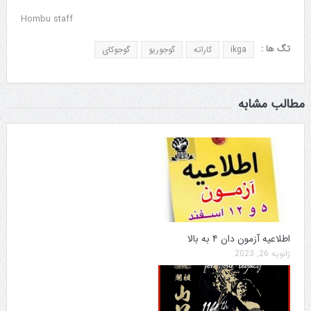
Hombu staff
تگ ها :
ikga
کاراته
گوجوریو
گوجوکای
مطالب مشابه
اطلاعیه آزمون دان ۴ به بالا
ژانویه 26, 2023