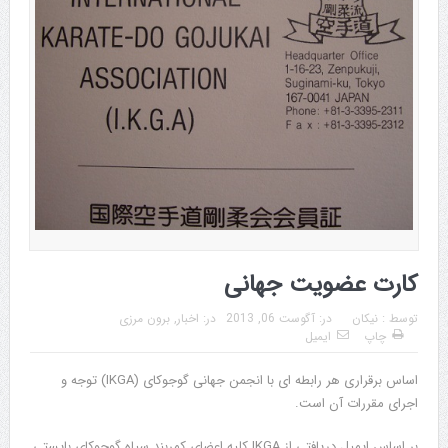
کارت عضویت جهانی
توسط :
نیکان
در:
آگوست 06, 2013
در:
اخبار
,
برون مرزی
چاپ
ایمیل
اساس برقراری هر رابطه ای با انجمن جهانی گوجوکای (IKGA) توجه و
اجرای مقررات آن است.
بر اساس ایمیل دریافتی از IKGA کلیه اعضای کمربند سیاه گوجوکای بایستی