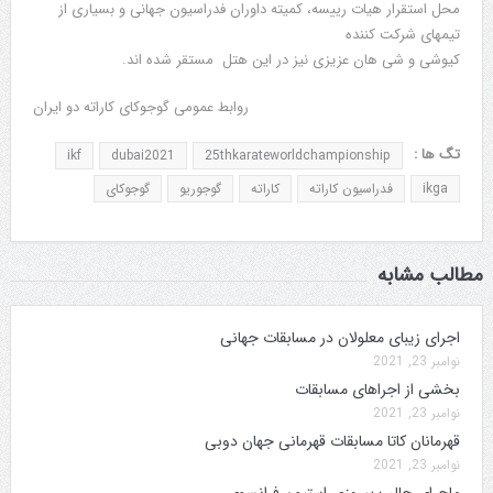
محل استقرار هیات رییسه، کمیته داوران فدراسیون جهانی و بسیاری از
تیمهای شرکت کننده
کیوشی و شی هان عزیزی نیز در این هتل مستقر شده اند.
روابط عمومی گوجوکای کاراته دو ایران
تگ ها :
ikf
dubai2021
25thkarateworldchampionship
ikga
فدراسیون کاراته
کاراته
گوجوریو
گوجوکای
مطالب مشابه
اجرای زیبای معلولان در مسابقات جهانی
نوامبر 23, 2021
بخشی از اجراهای مسابقات
نوامبر 23, 2021
قهرمانان کاتا مسابقات قهرمانی جهان دوبی
نوامبر 23, 2021