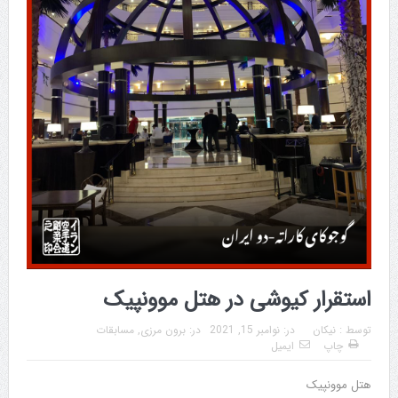
استقرار کیوشی در هتل موونپیک
توسط :
نیکان
در:
نوامبر 15, 2021
در:
برون مرزی
,
مسابقات
چاپ
ایمیل
هتل موونپیک