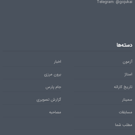
Telegram: @gojukai
دسته‌ها
آزمون
اخبار
استاژ
برون مرزی
تاریخ کاراته
جام پارس
سمینار
گزارش تصویری
مسابقات
مصاحبه
مطلب شما