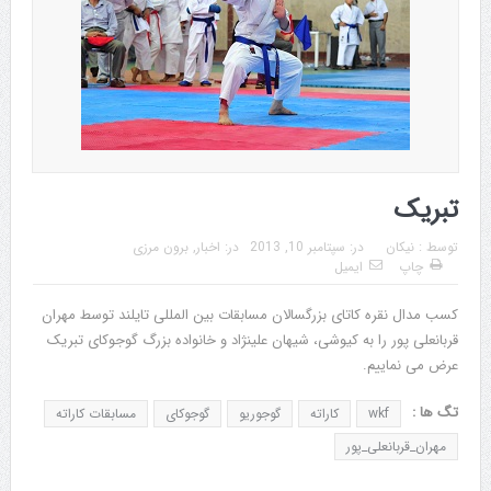
تبریک
توسط :
نیکان
در:
سپتامبر 10, 2013
در:
اخبار
,
برون مرزی
چاپ
ایمیل
کسب مدال نقره کاتای بزرگسالان مسابقات بین المللی تایلند توسط مهران
قربانعلی پور را به کیوشی، شیهان علینژاد و خانواده بزرگ گوجوکای تبریک
عرض می نماییم.
تگ ها :
wkf
کاراته
گوجوریو
گوجوکای
مسابقات کاراته
مهران_قربانعلی_پور