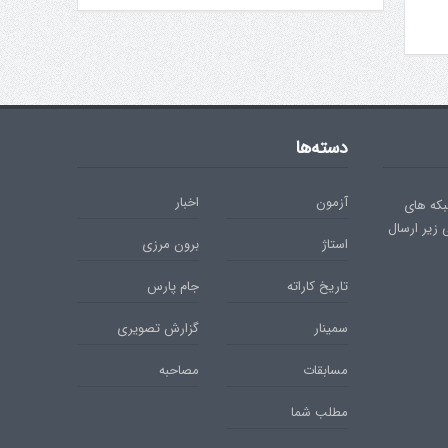
دسته‌ها
آزمون
اخبار
بکه های
ی زیر ارسال
استاژ
برون مرزی
تاریخ کاراته
جام پارس
سمینار
گزارش تصویری
مسابقات
مصاحبه
مطلب شما