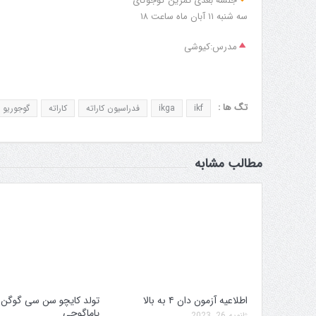
جلسه بعدی تمرین گوجوکای
سه شنبه ۱۱ آبان ماه ساعت ۱۸
مدرس:کیوشی
تگ ها :
ikf
ikga
فدراسیون کاراته
کاراته
گوجوریو
مطالب مشابه
میته برگزاری جام پارس
افزایش جوایز قهرمانی
اطلاعیه آزمون دان ۴ به بالا
تولد کایچو سن سی گوگن
یاماگوچی
ژانویه 26, 2023