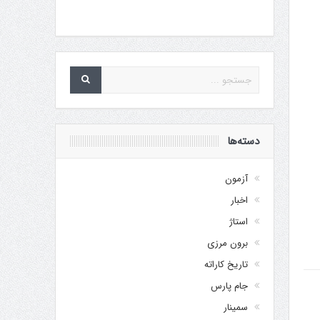
دسته‌ها
آزمون
اخبار
استاژ
برون مرزی
تاریخ کاراته
جام پارس
سمینار