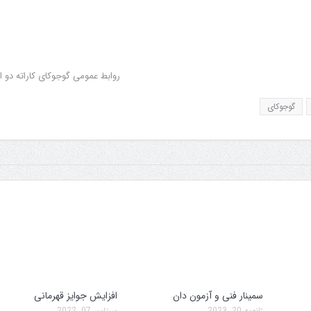
روابط عمومی گوجوکای کاراته دو ا
گوجوکای
سمینار فنی و آزمون دان
تولد کایچو سن سی گو
سمینار فنی و آزمون دان
افزایش جوایز قهرمانی
ژانویه 20, 2023
سپتامبر 07, 2022