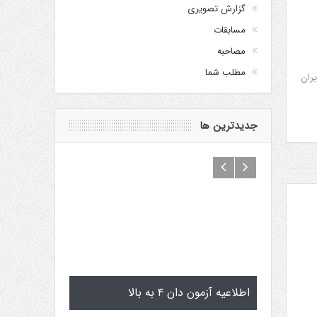
گزارش تصویری
مسابقات
مصاحبه
مطلب شما
یران
جدیدترین ها
گن یاماگوچی
اطلاعیه آزمون دان ۴ به بالا
تمرینات ا