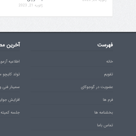
ژانویه 21, 2023
فهرست
آخرین مط
خانه
اطلاعیه آزمون دان 
تقویم
تولد کایچو 
عضویت در گوجوکای
سمینار فنی و
فرم ها
افزایش جوایز
بخشنامه ها
جلسه کمیته 
تماس باما