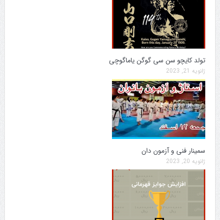
تولد کایچو سن سی گوگن یاماگوچی
ژانویه 21, 2023
سمینار فنی و آزمون دان
ژانویه 20, 2023