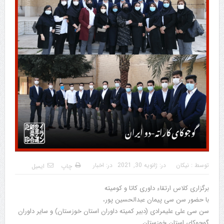
توسط :
نیکان
در:
ژانویه 30, 2021
در:
اخبار
چاپ
ایمیل
برگزاری کلاس ارتقاء داوری کاتا و کومیته
با حضور سن سی پیمان عبدالحسین پور،
سن سی علی علیمرادی (دبیر کمیته داوران استان خوزستان) و سایر داوران
گوجوکای استان خوزستان