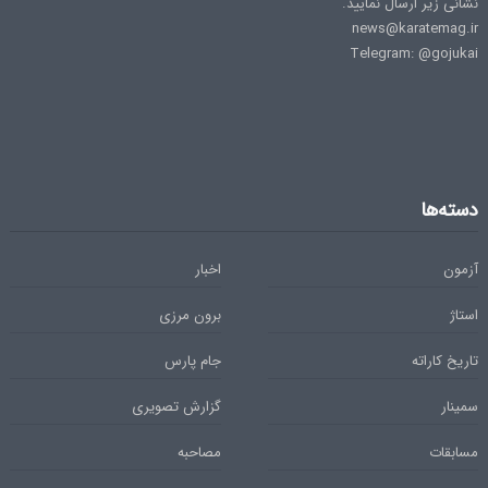
نشانی زیر ارسال نمایید.
news@karatemag.ir
Telegram: @gojukai
دسته‌ها
آزمون
اخبار
استاژ
برون مرزی
تاریخ کاراته
جام پارس
سمینار
گزارش تصویری
مسابقات
مصاحبه