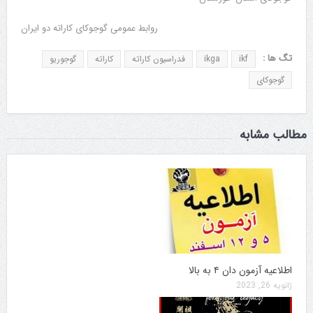
روابط عمومی گوجوکای کاراته دو ایران
تگ ها :
ikf
ikga
فدراسیون کاراته
کاراته
گوجوریو
گوجوکای
مطالب مشابه
اطلاعیه آزمون دان ۴ به بالا
ژانویه 26, 2023