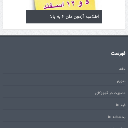
تولد کایچو سن سی گوگن یاماگوچی
اطلاعیه آزمون دان ۴ به 
فهرست
خانه
تقویم
عضویت در گوجوکای
فرم ها
بخشنامه ها