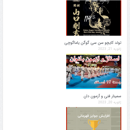
تولد کایچو سن سی گوگن یاماگوچی
ژانویه 21, 2023
سمینار فنی و آزمون دان
ژانویه 20, 2023