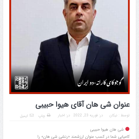
عنوان شی هان آقای هیوا حبیبی
توسط :
نیکان
در:
فوریه 23, 2022
در:
اخبار
چاپ
ایمیل
شی هان هیوا حبیبی
کامیابی شما در کسب عنوان ارزشمند «رنشی شی هان» را