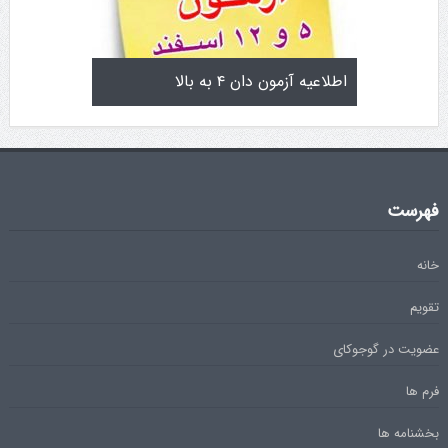
تولد کایچو سن سی گوگن یاماگوچی
اطلاعیه آزمون دان ۴ ب
فهرست
خانه
تقویم
عضویت در گوجوکای
فرم ها
بخشنامه ها