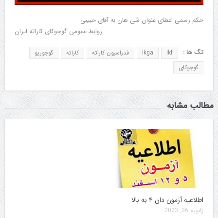
حکم رسمی اعطای عنوان شی هان به آقای حبیبی
روابط عمومی گوجوکای کاراته ایران
تگ ها :
ikf
ikga
فدراسیون کاراته
کاراته
گوجوریو
گوجوکای
مطالب مشابه
اطلاعیه آزمون دان ۴ به بالا
ژانویه 26, 2023