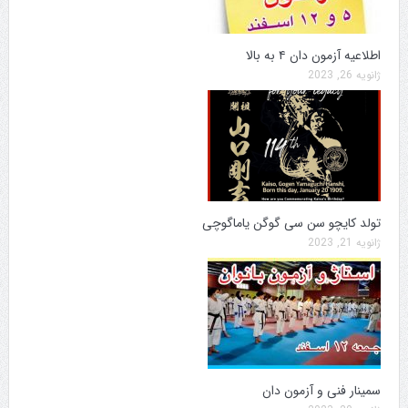
اطلاعیه آزمون دان ۴ به بالا
ژانویه 26, 2023
تولد کایچو سن سی گوگن یاماگوچی
ژانویه 21, 2023
سمینار فنی و آزمون دان