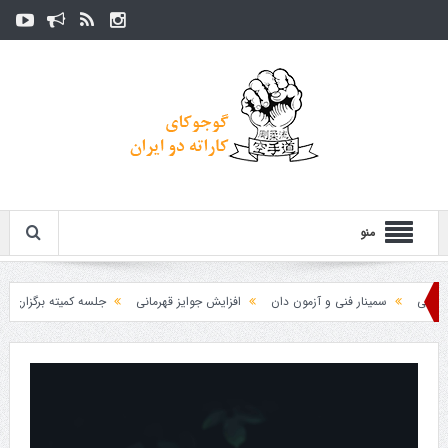
منو
سمینار فنی و آزمون دان
افزایش جوایز قهرمانی
جلسه کمیته برگزاری جام پار