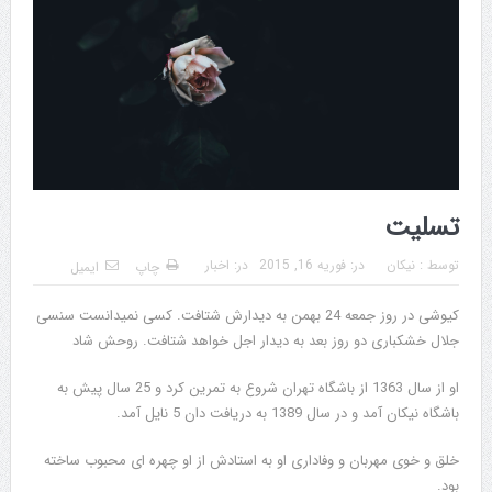
تسلیت
توسط :
نیکان
در:
فوریه 16, 2015
در:
اخبار
چاپ
ایمیل
کیوشی در روز جمعه 24 بهمن به دیدارش شتافت. کسی نمیدانست سنسی
جلال خشکباری دو روز بعد به دیدار اجل خواهد شتافت. روحش شاد
او از سال 1363 از باشگاه تهران شروع به تمرین کرد و 25 سال پیش به
باشگاه نیکان آمد و در سال 1389 به دریافت دان 5 نایل آمد.
خلق و خوی مهربان و وفاداری او به استادش از او چهره ای محبوب ساخته
بود.