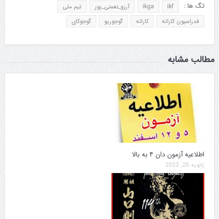
تگ ها :
ikf
ikga
آرزو_نعمتی_پور
تیم ملی
فدراسیون کاراته
کاراته
گوجوریو
گوجوکای
مطالب مشابه
اطلاعیه آزمون دان ۴ به بالا
ژانویه 26, 2023