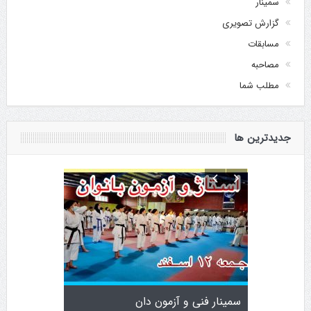
سمینار
گزارش تصویری
مسابقات
مصاحبه
مطلب شما
جدیدترین ها
وایز قهرمانی
سمینار فنی و آزمون دان