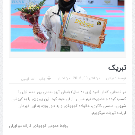
تبریک
توسط :
نیکان
در:
اکتبر 03, 2016
در:
اخبار
چاپ
ایمیل
در انتخابى كاتاى اميد (زير ٢١ سال) بانوان آرزو نعمتى پور مقام اول را
كسب كرده و عضويت تيم ملى را از آن خود كرد. اين پيروزى را به كيوشی
شيهان، سنسى ذاكرى، خانواده گوجوكاى و به طور ويژه به اين قهرمان
ارزنده تبريك ميگوييم.
روابط عمومى گوجوكاى كاراته دو ايران