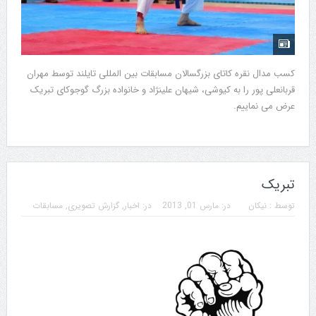
کسب مدال نقره کاتای بزرگسالان مسابقات بین المللی تایلند توسط مهران
قربانعلی پور را به کیوشی، شیهان علینژاد و خانواده بزرگ گوجوکای تبریک
عرض می نماییم.
تبریک
توسط :
نیکان
در:
مارس 01, 2013
در:
اخبار
,
گزارش تصویری
,
مسابقات