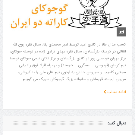
کسب مدال طلا در کاتای امید توسط امیر محمدی بقا، مدال نقره روح الله
انقانی در کومیته بزرگسالان، مدال نقره مهدی قراری زاده در کومیته جوانان،
برنز مهران قربانعلی پور در کاتای بزرگسالان و برنز کاتای تیمی جوانان توسط
تیم کرمان (فردوسی – عسگری – خرسند) و بهمراه افراد فوق راه یابی
مجتبی کامیاب و سیروس خالقی به اردوی تیم های ملی را به کیوشی،
مربیان ارجمند قهرمانان و خانواده بزرگ گوجوکای تبریک می گوییم.
ادامه مطلب
دنبال کنید