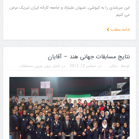
این سربلندی را به کیوشی، شیهان علینژاد و جامعه کاراته ایران تبریک عرض
می کنیم.
ادامه مطلب
نتایج مسابقات جهانی هند – آقایان
توسط :
نیکان
در:
دسامبر 12, 2013
در:
اخبار
,
برون مرزی
,
مسابقات