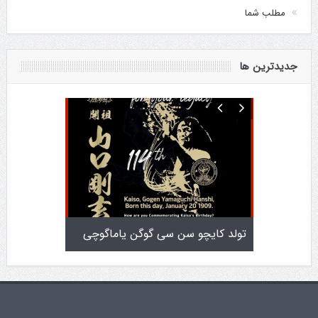
مطلب شما
جدیدترین ها
تولد کایچو سن سی گوگن یاماگوچی
اطلاعیه آزمون دان ۴