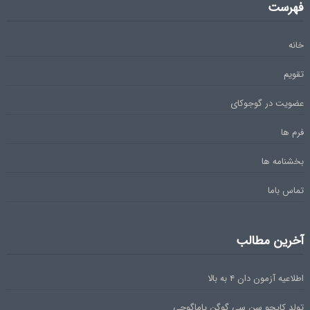
فهرست
خانه
تقویم
عضویت در گوجوکای
فرم ها
بخشنامه ها
تماس باما
آخرین مطالب
اطلاعیه آزمون دان ۴ به بالا
تولد کایچو سن سی گوگن یاماگوچی