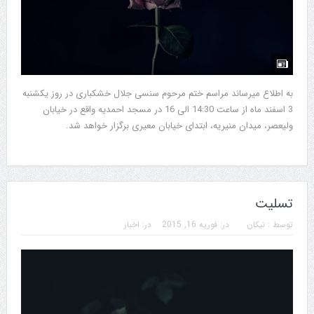
به اطلاع میرساند مراسم ختم مرحوم سنسی جلال خشکباری در روز یکشنبه
3 اسفند ماه از ساعت 14:30 الی 16 در مسجد احمدیه واقع در خیابان
ولیعصر، میدان منیریه، ابتدای خیابان معیری برگزار خواهد شد.
تسلیت
توسط :
نیکان
در:
فوریه 16, 2015
در:
اخبار