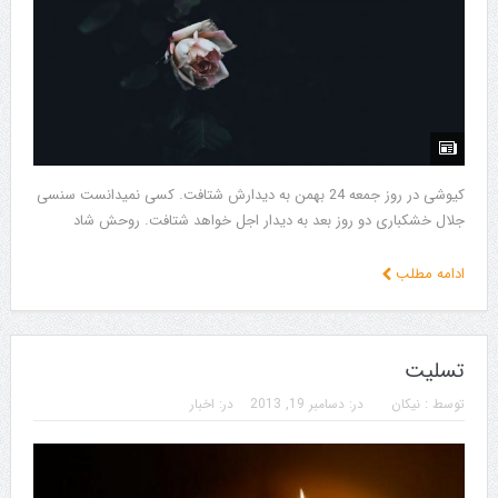
کیوشی در روز جمعه 24 بهمن به دیدارش شتافت. کسی نمیدانست سنسی
جلال خشکباری دو روز بعد به دیدار اجل خواهد شتافت. روحش شاد
ادامه مطلب
تسلیت
توسط :
نیکان
در:
دسامبر 19, 2013
در:
اخبار