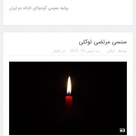
روابط عمومی گوجوکای کاراته دو ایران
سنسی مرتضی توکلی
توسط :
نیکان
در:
مارس 19, 2015
در:
اخبار