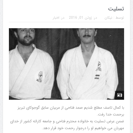
تسلیت
توسط :
نیکان
در:
ژوئن 01, 2016
در:
اخبار
با كمال تاسف مطلع شديم صمد فتاحى از مربيان سابق گوجوكاى تبريز
برحمت خدا رفت.
ضمن عرض تسليت به خانواده محترم فتاحى و جامعه كاراته كشور از خداى
مهربان مى خواهيم او را درجوار رحمت خود قرار دهد.