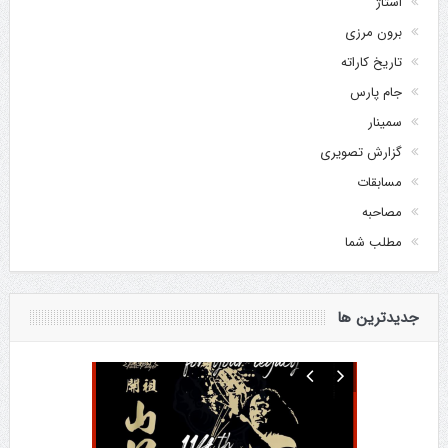
استاژ
برون مرزی
تاریخ کاراته
جام پارس
سمینار
گزارش تصویری
مسابقات
مصاحبه
مطلب شما
جدیدترین ها