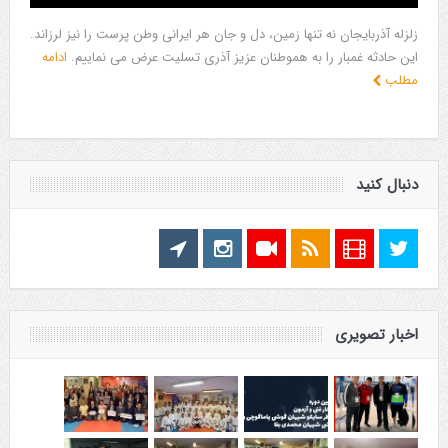
زلزله آذربایجان نه تنها زمین، دل و جان هر ایرانی وطن پرست را نیز لرزاند.
این حادثه غمبار را به هموطنان عزیز آذری تسلیت عرض می نماییم.
ادامه
مطلب
دنبال کنید
اخبار تصویری