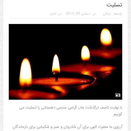
تسلیت
توسط :
نیکان
در:
دسامبر 08, 2013
در:
اخبار
با نهایت تاسف درگذشت مادر گرامی سنسی دهستانی را تسلیت می
گوییم.
آرزوی ما مغفرت الهی برای آن شادروان و صبر و شکیبایی برای بازماندگان