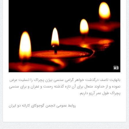
بانهایت تاسف درگذشت خواهر گرامی سنسی بیژن پچراک را تسلیت عرض
نموده و از خداوند متعال برای آن تازه گذشته رحمت و غفران و برای سنسی
پچراک طول عمر آرزو داریم.
روابط عمومی انجمن گوجوکای کاراته دو ایران