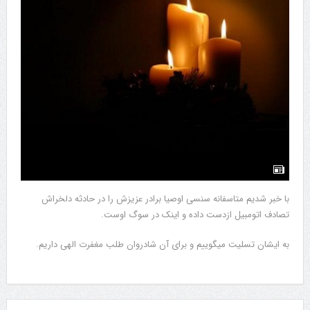
با خبر شدیم متاسفانه سنسی اوصیا برادر عزیزش را در حادثه دلخراش
تصادف اتومبیل ازدست داده و اینک در سوگ اوست.
به ایشان تسلیت میگوییم و برای آن شادروان طلب مغفرت الهی داریم.