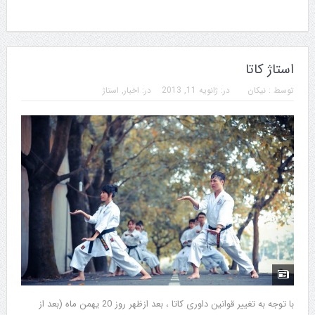
استاژ کاتا
توسط :
نیکان
در:
ژانویه 11, 2013
در:
اخبار
,
استاژ
با توجه به تغییر قوانین داوری کاتا ، بعد ازظهر روز 20 یهمن ماه (بعد از