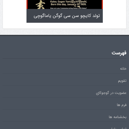
تولد کایچو سن سی گوگن یاماگوچی
اطلاعیه آزمون دان ۴
فهرست
خانه
تقویم
عضویت در گوجوکای
فرم ها
بخشنامه ها