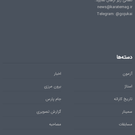
نشانی زیر ارسال نمایید.
news@karatemag.ir
Telegram: @gojukai
دسته‌ها
آزمون
اخبار
استاژ
برون مرزی
تاریخ کاراته
جام پارس
سمینار
گزارش تصویری
مسابقات
مصاحبه