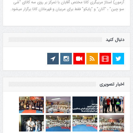
آزمون) استاژ مربیگری کاتا مختص آقایان با تمرکز بر روی سه کاتای “شی
سو چین” ، “آنان” و “پایکو” فقط برای مربیان و قهرمانان کاتا برگزار میشود.
دنبال کنید
اخبار تصویری