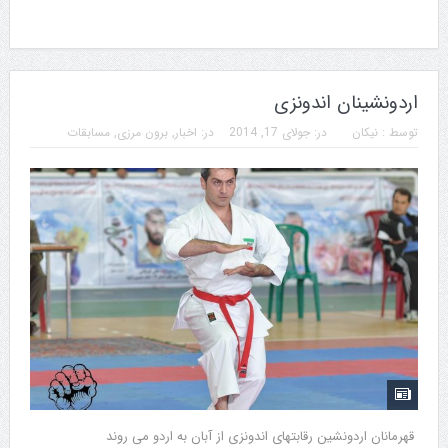
اردونشینان اندونزی
توسط :
نیکان
در:
جولای 17, 2014
در:
اخبار
,
برون مرزی
,
مسابقات
قهرمانان اردونشین رقابتهای اندونزی از آبان به اردو می روند