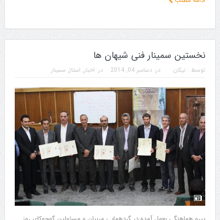
ادامه مطلب
نخستین سمینار فنی شیهان ها
توسط :
نیکان
در:
دسامبر 04, 2014
در:
اخبار
,
استاژ
,
سمینار
پیرو هماهنگی بعمل آمده در گردهمایی مربیان و مسئولین گوجوکای روز