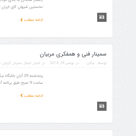
نخستین شیهان کای ایران توسط
ادامه مطلب
سمینار فنی و همفکری مربیان
توسط :
نیکان
در:
نوامبر 26, 2014
در:
اخبار
,
استاژ
,
سمینار
,
گزارش 
ساعت 9 صبح طبق برنامه آغاز و در ساعت 13 بپایان رسید.
ادامه مطلب