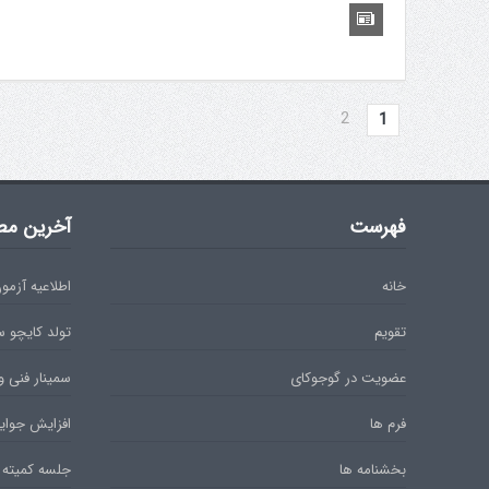
2
1
فهرست
آخرین مط
خانه
اطلاعیه آزمون دان 
تقویم
تولد کایچو 
عضویت در گوجوکای
سمینار فنی و
فرم ها
افزایش جوایز
بخشنامه ها
جلسه کمیته 