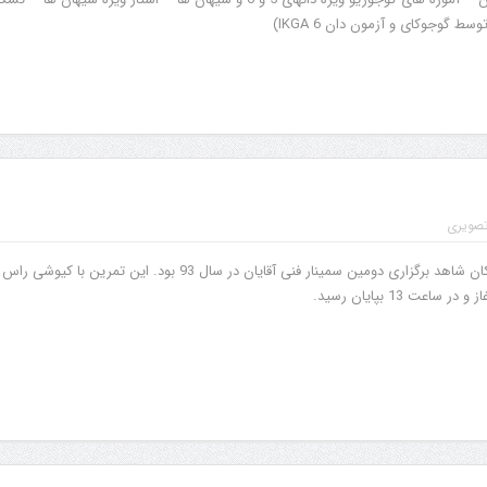
 گوجوکای و آزمون دان 6 IKGA)
تصویری
پنجشنبه 29 آبان باشگاه نیکان شاهد برگزاری دومین سمینار فنی آقایان در سال 93 بود. این تمرین با کیوشی راس