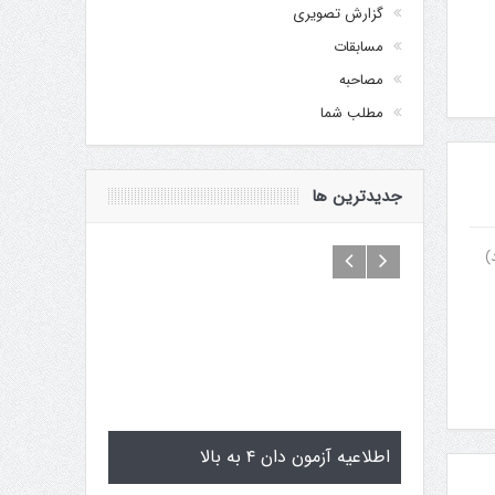
گزارش تصویری
مسابقات
مصاحبه
مطلب شما
جدیدترین ها
)
تولد کایچو سن سی گوگن یاماگوچی
اطلاعیه آزمون دان ۴ 