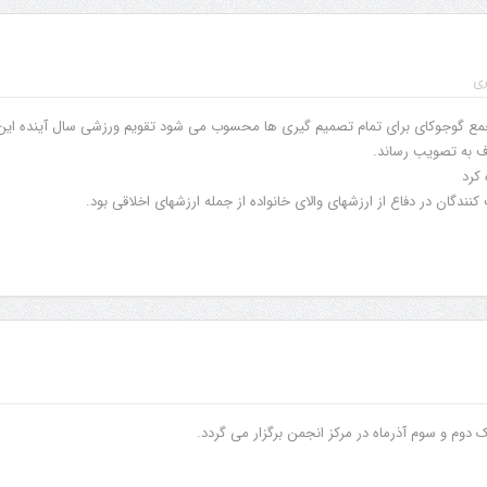
ری
جمع گوجوكاى براى تمام تصميم گيرى ها محسوب مى شود تقويم ورزشى سال آينده اين
اف به تصويب رساند.
 كرد
دگان در دفاع از ارزشهاى والاى خانواده از جمله ارزشهاى اخلاقى بود.
 دوم و سوم آذرماه در مرکز انجمن برگزار می گردد.