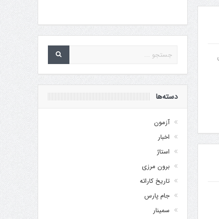
دسته‌ها
آزمون
اخبار
استاژ
برون مرزی
تاریخ کاراته
جام پارس
سمینار