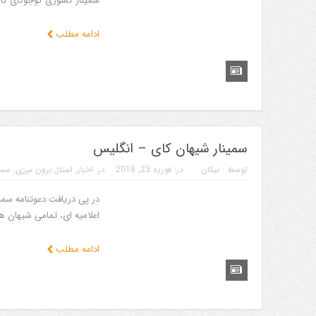
سمینار کشوری گوجوکای کارات
ادامه مطلب
سمینار شیهان کای – انگلیس
توسط :
نیکان
در:
فوریه 23, 2018
در:
اخبار
,
استاژ
,
برون مرزی
,
سمی
در پی دریافت دعوتنامه سمنی
اعلامیه ای، تمامی شیهان ها 
ادامه مطلب