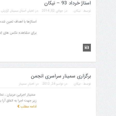
استاژ خرداد 93 – نیکان
توسط :
نیکان
در:
جولای 02, 2014
در:
اخبار
,
استاژ
,
سمینار
,
گزارش 
استاژها با اهداف تعین شده
برای مشاهده عکس های استا
برگزاری سمینار سراسری انجمن
توسط :
نیکان
در:
نوامبر 24, 2012
در:
اخبار
,
سمینار
زیر جهت اجرا به اتفاق آرا
ادامه مطلب