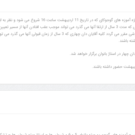
با توجه به اهمیت جلسه ویژه آموزه های گوجوکای که در تاریخ 11 اردیبهشت ساعت 16 شروع می شود و ن
که عدم حضور دان چهارهایی که مدت 3 سال از ارتقا آنها می گذرد می تواند موجب عقب افتادن آنها از مسیر تعیین
شده گردد، با نظر موافق کیوشی مقرر می گردد کلیه آقایان دان چهاری که 3 سال از زمان قبولی آنها می گذرد 
ته باشند.
ن چهار در استاژ بانوان برگزار خواهد شد.
(استاژ ساندان به بالای مردان – آموزه های گوجوریو ویژه دانهای 5 و 6 و شیهان ها – استاژ ویژه شیهان ها –