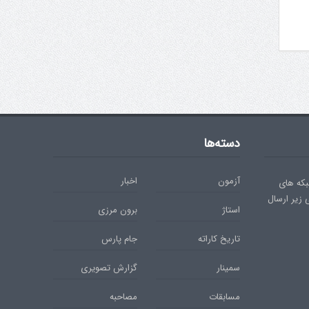
دسته‌ها
آزمون
اخبار
بکه های
ی زیر ارسال
استاژ
برون مرزی
تاریخ کاراته
جام پارس
سمینار
گزارش تصویری
مسابقات
مصاحبه