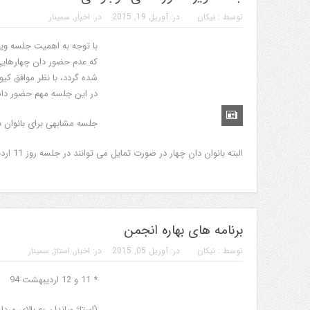
توسط :
نیکان
در:
آوریل 19, 2015
در:
اخبار
,
سمینار
در این جلسه مهم حضور داش
جلسه مشابهی برای بانوان دا
البته بانوان دان چهار در صورت تمایل می توانند در جلسه روز 11 اردیبهشت حضور داشته باشند.
برنامه های بهاره انجمن
توسط :
نیکان
در:
آوریل 05, 2015
در:
اخبار
,
استاژ
,
سمینار
* 11 و 12 اردیبهشت 94