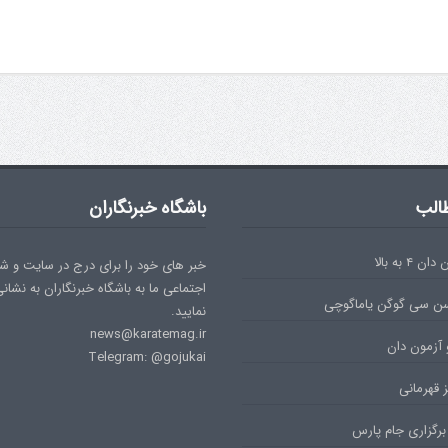
الب
باشگاه خبرنگاران
۴ به بالا
خبر های خود را برای درج در سایت و ش
اجتماعی ما به باشگاه خبرنگاران به نشان
سن سی گوگن یاماگوچی
نمایید.
news@karatemag.ir
 آزمون دان
Telegram: @gojukai
 قهرمانی
برگزاری جام پارس