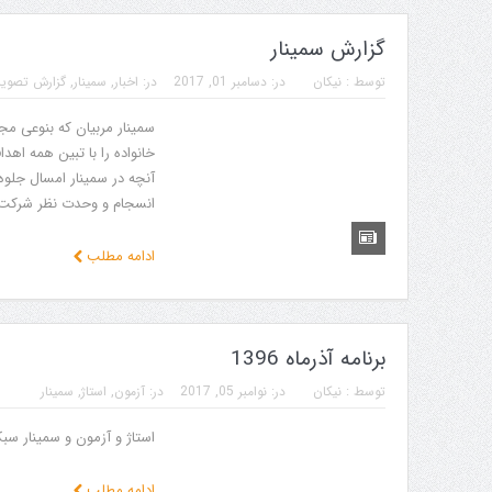
گزارش سمینار
توسط :
نیکان
در:
دسامبر 01, 2017
در:
اخبار
,
سمینار
,
گزارش تصوی
سمينار مربيان كه بنوعى م
خانواده را با تبين همه اهد
آنچه در سمينار امسال جلوه
انسجام و وحدت نظر شركت كنن
ادامه مطلب
برنامه آذرماه 1396
توسط :
نیکان
در:
نوامبر 05, 2017
در:
آزمون
,
استاژ
,
سمینار
استاژ و آزمون و سمینار سبک
ادامه مطلب