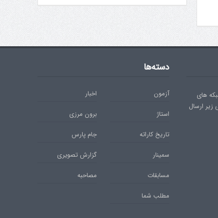
دسته‌ها
آزمون
اخبار
بکه های
ی زیر ارسال
استاژ
برون مرزی
تاریخ کاراته
جام پارس
سمینار
گزارش تصویری
مسابقات
مصاحبه
مطلب شما