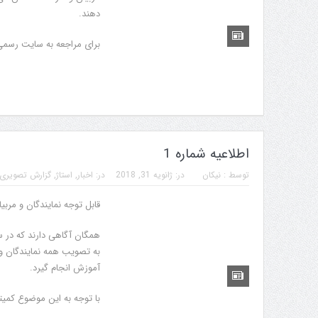
دهند.
برای مراجعه به سایت رسمی 
اطلاعیه شماره 1
توسط :
نیکان
در:
ژانویه 31, 2018
در:
اخبار
,
استاژ
,
گزارش تصویری
قابل توجه نمایندگان و مربیا
به تصویب همه نمایندگان و م
آموزش انجام گیرد.
 برگزاری جام پارس
افزایش جوایز قهرمانی
با توجه به این موضوع کمیت