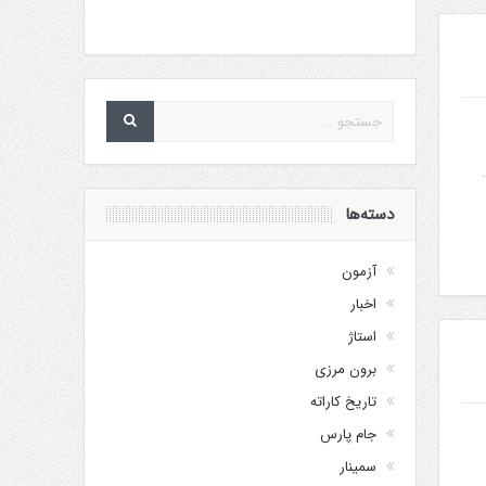
دسته‌ها
آزمون
اخبار
استاژ
برون مرزی
تاریخ کاراته
جام پارس
سمینار