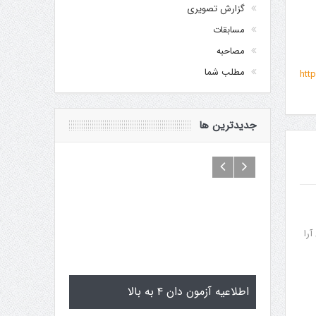
گزارش تصویری
مسابقات
مصاحبه
مطلب شما
http
جدیدترین ها
فاق آرا
اماگوچی
اطلاعیه آزمون دان ۴ به بالا
تمرینات استاژ