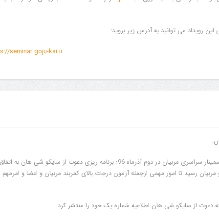
این رویداد می توانید به آدرس زیر بروید:
s://seminar.goju-kai.ir
ن:
همگان آگاهی دارند که در سمینار سراسری مربیان در دوم آذرماه 96؛ برنامه ریزی دعوت از سایکو شی هان به ات
ربیان رسید تا امور مهمی ازجمله آزمون درجات بالای کمربند مربیان و اعضا و امرمهم
سمینار فنی و آزمون دان
تولد کایچو سن سی گوگن ی
ه دعوت از سایکو شی هان اطلاعیه شماره یک خود را منتشر کرد.