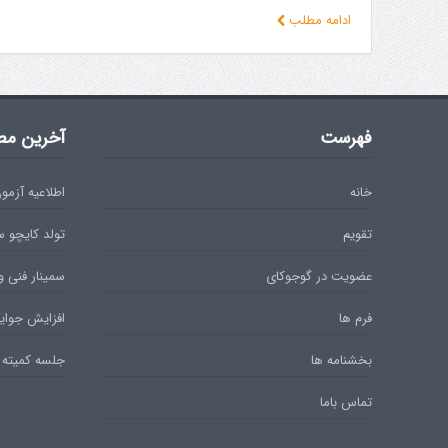
ادامه مطلب
فهرست
آخرین مط
خانه
اطلاعیه آزمون دان 
تقویم
تولد کایچو 
عضویت در گوجوکای
سمینار فنی و
فرم ها
افزایش جوایز
بخشنامه ها
جلسه کمیته 
تماس باما