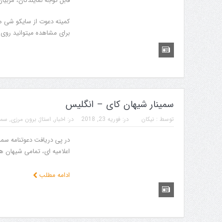
قابل توجه نمایندگان، مربیا
برای مشاهده میتوانید روی 
سمینار شیهان کای – انگلیس
توسط :
نیکان
در:
فوریه 23, 2018
در:
اخبار
,
استاژ
,
برون مرزی
,
سمی
در پی دریافت دعوتنامه سمنی
اعلامیه ای، تمامی شیهان ها 
ادامه مطلب