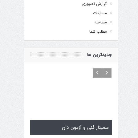
گزارش تصویری
مسابقات
مصاحبه
مطلب شما
جدیدترین ها
سمینار فنی و آزمون دان
تولد کایچو س