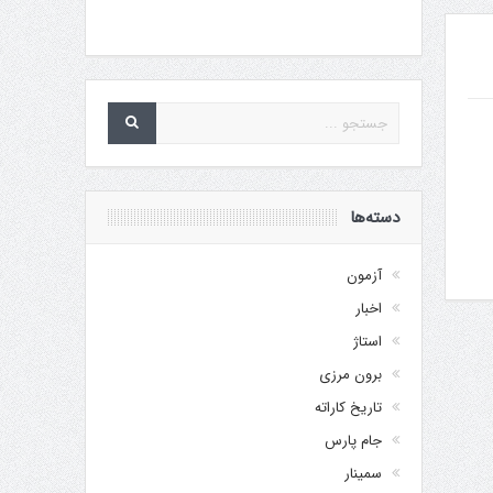
دسته‌ها
آزمون
اخبار
استاژ
برون مرزی
تاریخ کاراته
جام پارس
سمینار