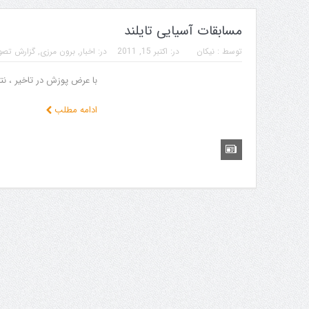
مسابقات آسیایی تایلند
توسط :
نیکان
در:
اکتبر 15, 2011
در:
اخبار
,
برون مرزی
,
گزارش تصو
با عرض پوزش در تاخیر ، نت
ادامه مطلب