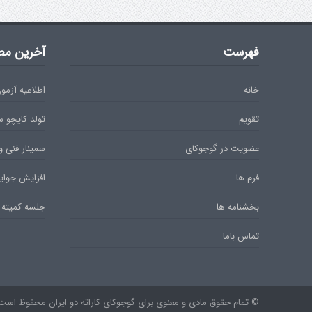
فهرست
آخرین مط
خانه
اطلاعیه آزمون دان 
تقویم
تولد کایچو 
عضویت در گوجوکای
سمینار فنی و
فرم ها
افزایش جوایز
بخشنامه ها
جلسه کمیته 
تماس باما
© تمام حقوق مادی و معنوی برای گوجوکای کاراته دو ایران محفوظ است. ۹۷