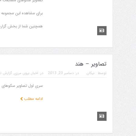
تصاویر سکوهای مسابقات ج
برای مشاهده این مجموعه “ا
همچنین شما از بخش گزارش
تصاویر – هند
توسط :
نیکان
در:
دسامبر 23, 2013
در:
اخبار
,
برون مرزی
,
گزارش ت
سری اول تصاویر سکوهای افت
ادامه مطلب