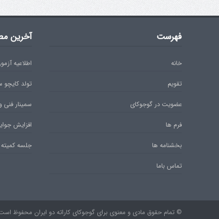
فهرست
آخرین مط
خانه
اطلاعیه آزمون دان 
تقویم
تولد کایچو 
عضویت در گوجوکای
سمینار فنی و
فرم ها
افزایش جوایز
بخشنامه ها
جلسه کمیته 
تماس باما
© تمام حقوق مادی و معنوی برای گوجوکای کاراته دو ایران محفوظ است. ۹۷