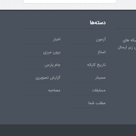
دسته‌ها
آزمون
اخبار
بکه های
ی زیر ارسال
استاژ
برون مرزی
تاریخ کاراته
جام پارس
سمینار
گزارش تصویری
مسابقات
مصاحبه
مطلب شما