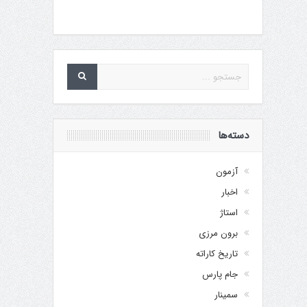
دسته‌ها
آزمون
اخبار
استاژ
برون مرزی
تاریخ کاراته
جام پارس
سمینار