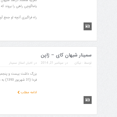
تقریبا هشتاد درصد شیهان ه
یاماگوچی راهی را بروند که 
راه فراگیری آنچه او جمع آو
سمینار شیهان کای – ژاپن
توسط :
نیکان
در:
سپتامبر 21, 2014
در:
اخبار
,
استاژ
,
سمینار
بزرگ داشت بیست و پنجمین
فردا (31 شهریور 1393) به مدت 9 روز در شهرهای مختلف ژاپن آغاز میشود.
ادامه مطلب