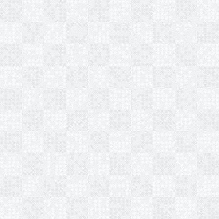
سمینار فنی و آزمون دان
تولد کایچو سن سی گوگن ی