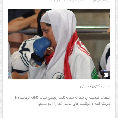
توسط :
نیکان
در:
می 27, 2014
در:
اخبار
سنسی گلاویژ محمدی
انتصاب شایسته ی شما به سمت نایب رییسی هیات کاراته کرمانشاه را
تبریک گفته و موفقیت های بیشتر شما را آرزو مندیم.