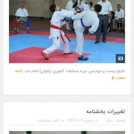
نتایج بیست و چهارمین دوره مسابقات کشوری (بانوان) اعلام شد.
ادامه
مطلب
تغییرات بخشنامه
توسط :
نیکان
در:
جولای 15, 2013
در:
اخبار
,
مسابقات