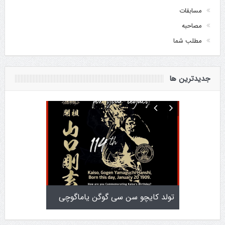
مسابقات
مصاحبه
مطلب شما
جدیدترین ها
تولد کایچو سن سی گوگن یاماگوچی
اطلاعیه آزمون دان ۴