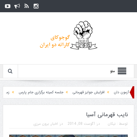
منو
افزایش جوایز قهرمانی
جلسه کمیته برگزاری جام پارس
زمان اعلام جداول مساب
نایب قهرمانی آسیا
توسط :
نیکان
در:
آگوست 08, 2014
در:
اخبار
,
برون مرزی