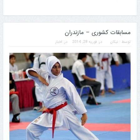
مسابقات کشوری – مازندران
توسط :
نیکان
در:
فوریه 28, 2014
در:
اخبار