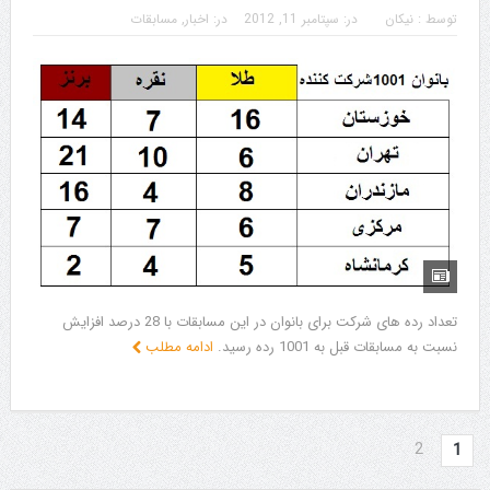
توسط :
نیکان
در:
سپتامبر 11, 2012
در:
اخبار
,
مسابقات
تعداد رده های شرکت برای بانوان در این مسابقات با 28 درصد افزایش
نسبت به مسابقات قبل به 1001 رده رسید.
ادامه مطلب
2
1