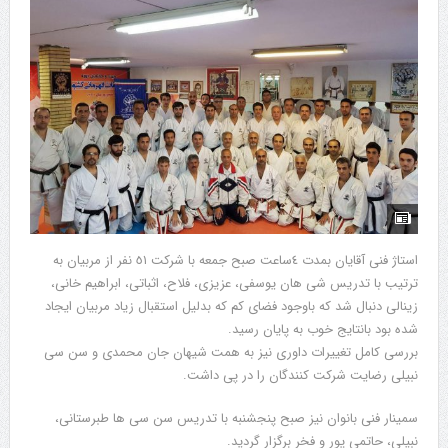
استاژ فنى آقايان بمدت ٤ساعت صبح جمعه با شركت ٥١ نفر از مربيان به
ترتيب با تدريس شى هان يوسفى، عزيزى، فلاح، اثباتى، ابراهيم خانى،
زينالى دنبال شد كه باوجود فضاى كم كه بدليل استقبال زياد مربيان ايجاد
شده بود بانتايج خوب به پايان رسيد.
بررسى كامل تغيیرات داورى نيز به همت شيهان جان محمدى و سن سى
نبيلى رضايت شركت كنندگان را در پى داشت.
سمينار فنى بانوان نيز صبح پنجشنبه با تدريس سن سى ها طبرستانى،
نبيلى، حاتمى پور و فخر برگزار گرديد.