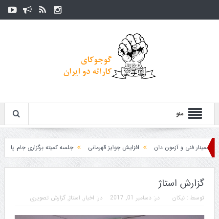
منو
مینار فنی و آزمون دان
افزایش جوایز قهرمانی
جلسه کمیته برگزاری جام پارس
گزارش استاژ
توسط :
نیکان
در:
دسامبر 01, 2017
در:
اخبار
,
استاژ
,
گزارش تصویری