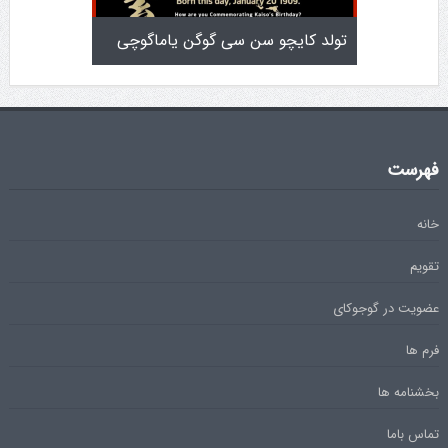
تولد کایچو سن سی گوگن یاماگوچی
اطلاعیه آزمون دان ۴
فهرست
خانه
تقویم
عضویت در گوجوکای
فرم ها
بخشنامه ها
تماس باما