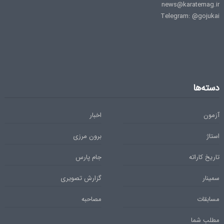
news@karatemag.ir
Telegram: @gojukai
دسته‌ها
آزمون
اخبار
استاژ
برون مرزی
تاریخ کاراته
جام پارس
سمینار
گزارش تصویری
مسابقات
مصاحبه
مطلب شما