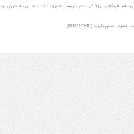
آزمون دان های یک و دو برای خانم ها و آقایان روز 8 آذر ماه در شهرستان قدس، باشگاه شاهد زیر نظر شیهان ع
یمی تماس بگیرید.(09125129451)
افزایش جوایز قهرمانی
سمینار فنی و آزمون دان