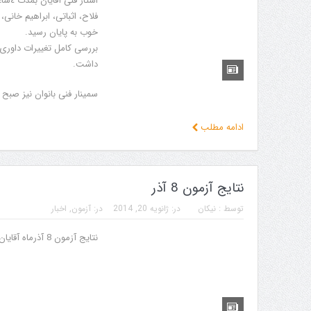
فلاح، اثباتى، ابراهيم خانى،
خوب به پايان رسيد.
بررسى كامل تغيیرات داور
داشت.
سمينار فنى بانوان نيز صبح
ادامه مطلب
نتایج آزمون 8 آذر
توسط :
نیکان
در:
ژانویه 20, 2014
در:
آزمون
,
اخبار
نتایج آزمون 8 آذرماه آقایان اعلام شد