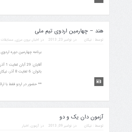
هند – چهارمین اردوی تیم ملی
توسط :
نیکان
در:
نوامبر 23, 2013
در:
اخبار
,
برون مرزی
,
مسابقات
برنامه چهارمین دوره اردوی
آقایان: 29 آبان لغایت 1 آذر ماه در شهرستان قدس
بانوان: 6 لغایت 8 آذر، نیکان
** حضور در اردو فقط با ا
آزمون دان یک و دو
توسط :
نیکان
در:
نوامبر 09, 2013
در:
آزمون
,
اخبار