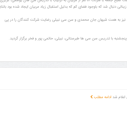
استاژ فنى آقايان بمدت ٤ساعت صبح جمعه با شركت ٥١ نفر از مربيان به ترتيب با تدريس شى هان يوسفى، عزيزى
 زينالى دنبال شد كه باوجود فضاى كم كه بدليل استقبال زياد مربيان ايجاد شده بود بانتا
ى نيز به همت شيهان جان محمدى و سن سى نبيلى رضايت شركت كنندگان را در پى
 پنجشنبه با تدريس سن سى ها طبرستانى، نبيلى، حاتمى پور و فخر برگزار گرديد.
ادامه مطلب