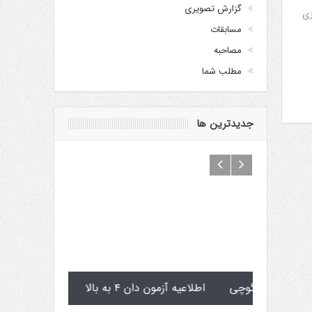
گزارش تصویری
زیزی
مسابقات
مصاحبه
مطلب شما
جدیدترین ها
تولد کایچو سن سی گوگن یاماگوچی
اطلاعیه آزمون دان ۴ 