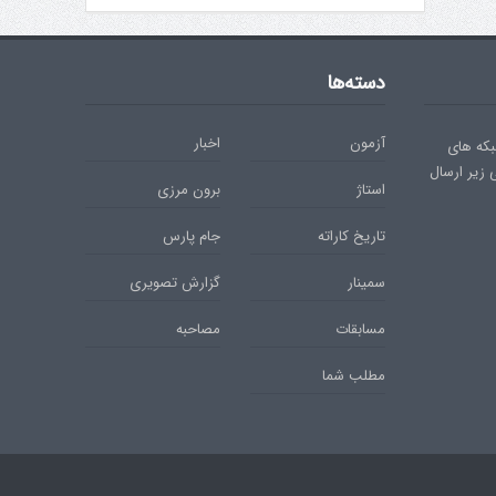
دسته‌ها
آزمون
اخبار
بکه های
ی زیر ارسال
استاژ
برون مرزی
تاریخ کاراته
جام پارس
سمینار
گزارش تصویری
مسابقات
مصاحبه
مطلب شما