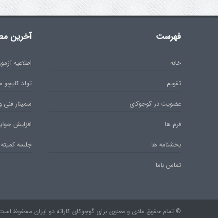
فهرست
آخرین مط
خانه
اطلاعیه آزمون دان 
تقویم
تولد کایچو 
عضویت در گوجوکای
سمینار فنی و
فرم ها
افزایش جوایز
بخشنامه ها
جلسه کمیته 
تماس باما
© تمام حقوق مادی و معنوی برای گوجوکای کاراته دو ایران محفوظ است. ۹۷