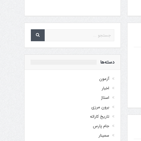
دسته‌ها
آزمون
اخبار
استاژ
برون مرزی
تاریخ کاراته
جام پارس
سمینار