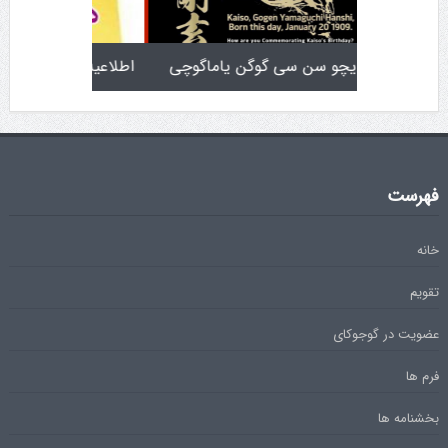
تولد کایچو سن سی گوگن یاماگوچی
اطلاعیه آزمون دان ۴
فهرست
خانه
تقویم
عضویت در گوجوکای
فرم ها
بخشنامه ها