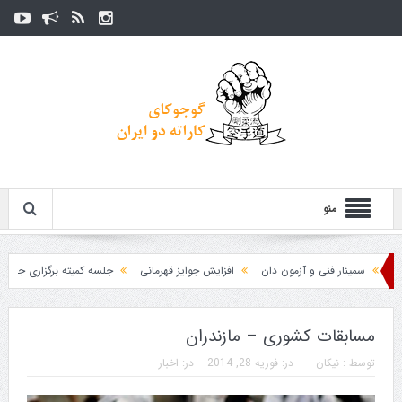
منو
سمینار فنی و آزمون دان
افزایش جوایز قهرمانی
جلسه کمیته برگزاری جام پارس
مسابقات کشوری – مازندران
توسط :
نیکان
در:
فوریه 28, 2014
در:
اخبار