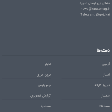
نشانی زیر ارسال نمایید.
news@karatemag.ir
Telegram: @gojukai
دسته‌ها
آزمون
اخبار
استاژ
برون مرزی
تاریخ کاراته
جام پارس
سمینار
گزارش تصویری
مسابقات
مصاحبه