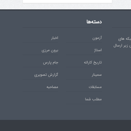
دسته‌ها
آزمون
اخبار
بکه های
ی زیر ارسال
استاژ
برون مرزی
تاریخ کاراته
جام پارس
سمینار
گزارش تصویری
مسابقات
مصاحبه
مطلب شما