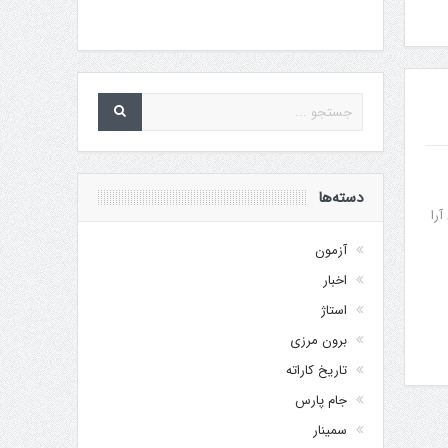
دسته‌ها
فاق آرا
آزمون
اخبار
استاژ
برون مرزی
تاریخ کاراته
جام پارس
سمینار