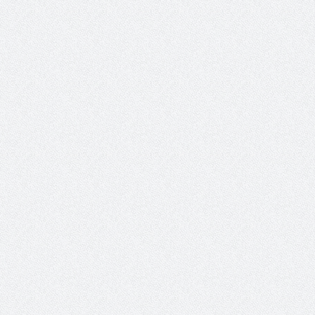
سمینار فنی و آزمون دان
تولد کایچو سن سی گوگن