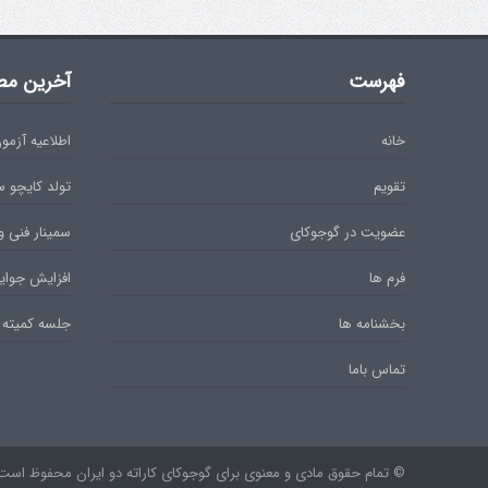
فهرست
آخرین مط
خانه
اطلاعیه آزمون دان 
تقویم
تولد کایچو 
عضویت در گوجوکای
سمینار فنی و
فرم ها
افزایش جوایز
بخشنامه ها
جلسه کمیته 
تماس باما
© تمام حقوق مادی و معنوی برای گوجوکای کاراته دو ایران محفوظ است. ۹۷