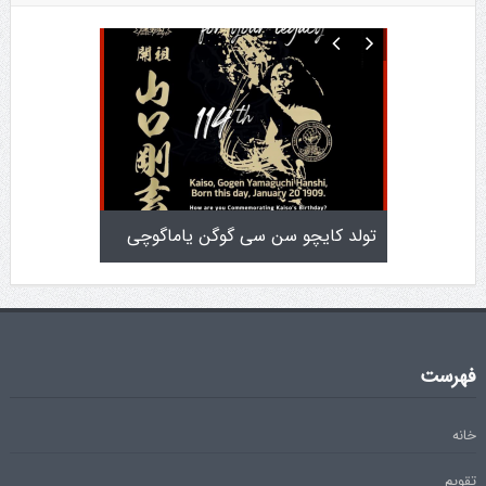
تولد کایچو سن سی گوگن یاماگوچی
اطلاعیه آزمون دان ۴
فهرست
خانه
تقویم