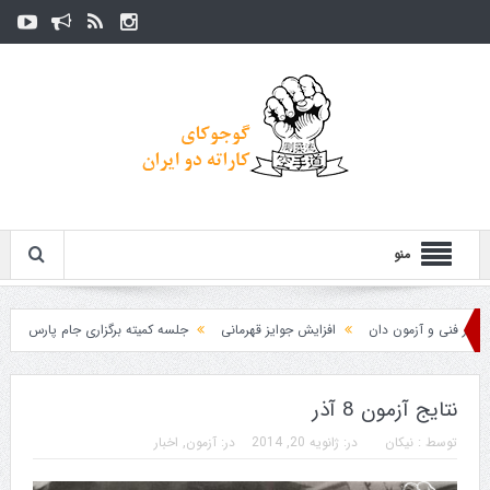
منو
 آزمون دان
افزایش جوایز قهرمانی
جلسه کمیته برگزاری جام پارس
زمان اعلام
نتایج آزمون 8 آذر
توسط :
نیکان
در:
ژانویه 20, 2014
در:
آزمون
,
اخبار