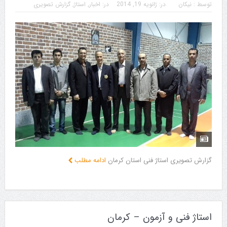
توسط :
نیکان
در:
ژانویه 19, 2014
در:
اخبار
,
استاژ
,
گزارش تصویری
گزارش تصویری استاژ فنی استان کرمان
ادامه مطلب
استاژ فنی و آزمون – کرمان