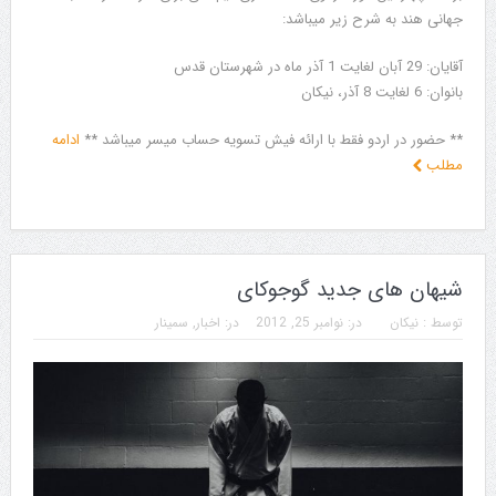
جهانی هند به شرح زیر میباشد:
آقایان: 29 آبان لغایت 1 آذر ماه در شهرستان قدس
بانوان: 6 لغایت 8 آذر، نیکان
** حضور در اردو فقط با ارائه فیش تسویه حساب میسر میباشد **
ادامه
مطلب
شیهان های جدید گوجوکای
توسط :
نیکان
در:
نوامبر 25, 2012
در:
اخبار
,
سمینار